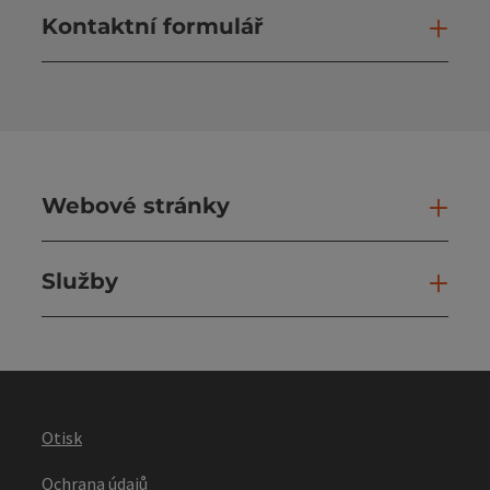
Kontaktní formulář
Otev
Webové stránky
Web
Služby
Slu
Otisk
Ochrana údajů