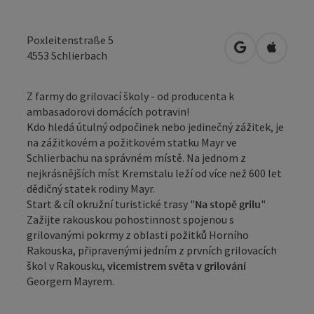
Poxleitenstraße 5
Otevřít v Map
Otevřít
4553
Schlierbach
Z farmy do grilovací školy - od producenta k
ambasadorovi domácích potravin!
Kdo hledá útulný odpočinek nebo jedinečný zážitek, je
na zážitkovém a požitkovém statku Mayr ve
Schlierbachu na správném místě. Na jednom z
nejkrásnějších míst Kremstalu leží od více než 600 let
dědičný statek rodiny Mayr.
Start & cíl okružní turistické trasy "
Na stopě grilu
"
Zažijte rakouskou pohostinnost spojenou s
grilovanými pokrmy z oblasti požitků Horního
Rakouska, připravenými jedním z prvních grilovacích
škol v Rakousku,
vicemistrem světa v grilování
Georgem Mayrem.