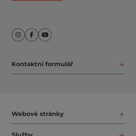
Instagram
Facebook
YouTube
Kontaktní formulář
Otev
Webové stránky
Web
Služby
Slu