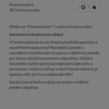
Polsterlucke 6
Otevřít v Map
Otevřít
4573
Hinterstoder
Vítejte na "Polsterstüberl" v salonu Hinterstoder!
Autobusové skupiny jsou vítány!
V Polsterstüberlu na vás čekají kulinářské speciality a
neuvěřitelné panorama! Rustikální salonek s
rustikálním modřínovým stropem a nádherná zahrada
pro hosty vybízejí k posezení a odpočinku. Zvláštní
kulinářské zážitky poskytují regionální speciality a
pochoutky z místní zvěřiny. V okolí Polsterstüberlu je
spousta míst pro hry a objevování dětí.
Kočáry tažené koňmi a jízdy na saních si můžete
předem objednat.