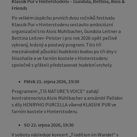
Klassik Pur v Hinterstoderu – Gundula, Bettina, Alois &
Friends
Po velkém úspěchu prvních dvou ročníků festivalu
Klassik Pur v Hinterstoderu sestavilo ambiciózní
organizační trio Alois Mühlbacher, Gundula Leitner a
Bettina Leitner-Pelster i pro rok 2026 opět pečlivě
vybraný, krásný a poutavý program. Tito tři
mezinárodně působící hudebníci budou po tři dny v
Hösshalle a ve farním kostele v Hinterstoderu
společně s přáteli představovat hudební vrcholy.
Pátek 21. srpna 2026, 19:30
Programem „TIS NATURE’S VOICE“ zahájí
kontratenorista Alois Mühlbacher a ansámbl Pallidor
s díly HENRYHO PURCELLA víkend KLASSIK PUR ve
farním kostele v Hinterstoderu.
SO 22. srpna 2026, 19:30
V sobotu následuje koncert „Tradition im Wandel“ v