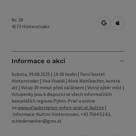
Nr. 38
Otevřít v Map
Otevřít
4573
Hinterstoder
Informace o akci
Sobota, 09.08.2025 | 19:30 hodin | Farní kostel
Hinterstoder | Viva Vivaldi | Alois Mühlbacher, kontra
alt | Vstup 30 minut před začátkem | Volný výběr míst |
Vstupenky jsou k dispozici ve všech informačních
kancelářích regionu Pyhrn-Priel a online
na
www.urlaubsregion-pyhrn-priel.at/kultini
|
Informace: Kultini Hinterstoder, +43 7564 52 63,
schiederweiher@gmx.at