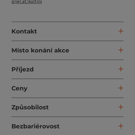
priel.at/kultini
Kontakt
Místo konání akce
Příjezd
Ceny
Způsobilost
Bezbariérovost