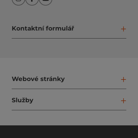
Instagram
Facebook
YouTube
Kontaktní formulář
Otev
Webové stránky
Web
Služby
Slu