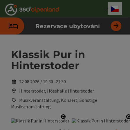
Accesskey
Accesskey
Accesskey
Accesskey
Accesskey
Accesskey
Accesskey
Accesskey
Obsah
Navigace
Začátek stránky
Kontakt
Hledám
Impressum
Pokyny k používání webové stránky
Úvodní strana
[0]
[4]
[3]
[1]
[5]
[7]
[2]
[6]
Cesky
Volba 
Rezervace ubytování
Klassik Pur in
Hinterstoder
22.08.2026 / 19:30- 21:30
Hinterstoder, Hösshalle Hinterstoder
Musikveranstaltung, Konzert, Sonstige
Musikveranstaltung
otevřít copyright