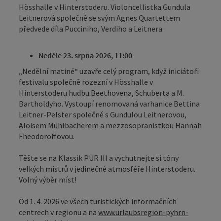
Hösshalle v Hinterstoderu. Violoncellistka Gundula
Leitnerová společně se svým Agnes Quartettem
předvede díla Pucciniho, Verdiho a Leitnera.
Neděle 23. srpna 2026, 11:00
„Nedělní matiné“ uzavře celý program, když iniciátoři
festivalu společně rozezní v Hösshalle v
Hinterstoderu hudbu Beethovena, Schuberta a M.
Bartholdyho. Vystoupí renomovaná varhanice Bettina
Leitner-Pelster společně s Gundulou Leitnerovou,
Aloisem Mühlbacherem a mezzosopranistkou Hannah
Fheodoroffovou.
Těšte se na Klassik PUR III a vychutnejte si tóny
velkých mistrů v jedinečné atmosféře Hinterstoderu.
Volný výběr míst!
Od 1. 4. 2026 ve všech turistických informačních
centrech v regionu a na
www.urlaubsregion-pyhrn-