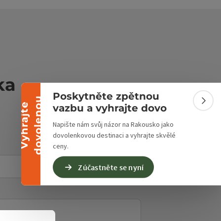
Sbalit banner
ka
Poskytněte zpětnou
u
Sbali
V
y
h
r
a
j
t
e
d
o
v
o
l
e
n
o
vazbu a vyhrajte dovo
Napište nám svůj názor na Rakousko jako
dovolenkovou destinaci a vyhrajte skvělé
ceny.
E-Mail
*
Zúčastněte se nyní