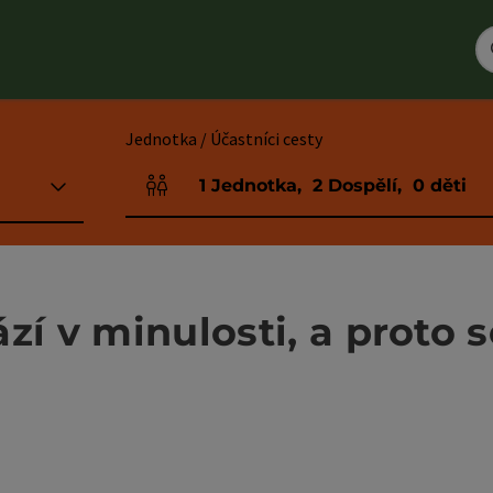
Jednotka / Účastníci cesty
1
Jednotka
,
2
Dospělí
,
0
děti
Počet jednotek a polí pro osoby
í v minulosti, a proto s