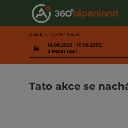
Accesskey
Accesskey
Accesskey
Accesskey
Accesskey
Accesskey
Accesskey
Accesskey
Obsah
Navigace
Začátek stránky
Kontakt
Hledám
Impressum
Pokyny k používání webové stránky
Úvodní strana
[0]
[4]
[3]
[1]
[5]
[7]
[2]
[6]
Období cesty / Počet nocí
14.08.2026
-
16.08.2026
,
Pole příjezdu a odjezdu
2
Počet nocí
Tato akce se nacház