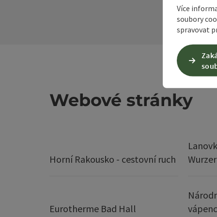
Více inform
soubory coo
spravovat pr
Zaká
soub
Webové stránky
Lanovk
Horní Rakousko - cestovní ruch
Wurze
Národn
Eurotherme Bad Hall
vápenc