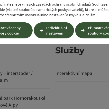
ací naleznete v našich zásadách ochrany osobních údajů. Souhlase
kie (včetně souborů od amerických poskytovatelů), které si může
ostřednictvím individuálního nastavení a kdykoli je zrušit.
zat všechny
Individuální
Přijmout vš
ory cookie
nastavení
soubory coo
Služby
y Hinterstoder /
Interaktivní mapa
ralm
í park Hornorakouské
ové Alpy