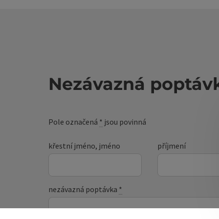
Nezávazná poptáv
Pole označená
*
jsou povinná
křestní jméno, jméno
příjmení
nezávazná poptávka
*