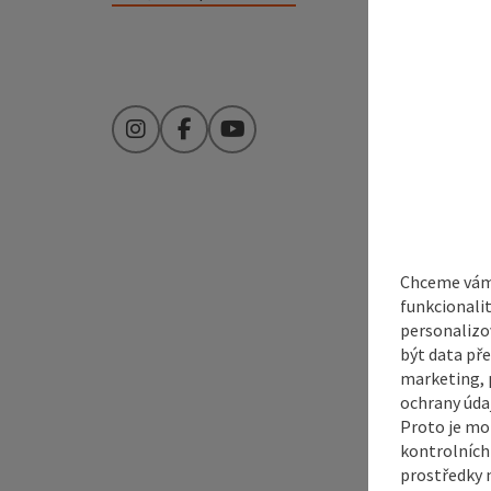
Instagram
Facebook
YouTube
Chceme vám 
funkcionali
personalizo
být data pře
marketing, p
ochrany údaj
Proto je mo
kontrolních
prostředky 