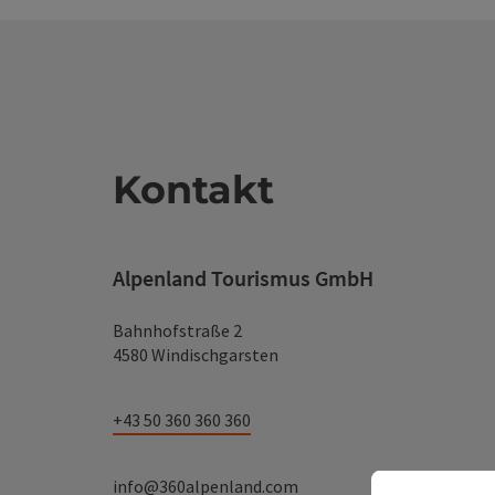
Kontakt
Alpenland Tourismus GmbH
Bahnhofstraße 2
4580 Windischgarsten
+43 50 360 360 360
info@360alpenland.com