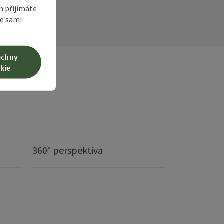
m přijímáte
te sami
echny
kie
360° perspektiva