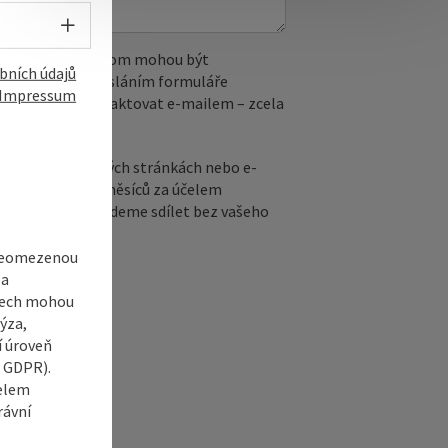
Volba jazyka - Otevřít menu
 reCAPTCHA. Při tom mohou být
bních údajů
. IP adresa). Odesláním formuláře
Impressum
ete kdykoli kontaktovat e‑mailem – zcela
na našich webových stránkách nebo e-
y po dobu šesti měsíců za účelem
ů. Tyto údaje nebudeme sdílet bez vašeho
 neomezenou
 a
adech mohou
ýza,
í úroveň
6 GDPR).
čelem
rávní