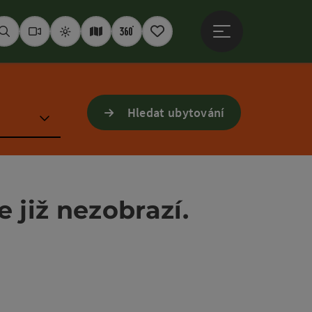
Otevřít hlavní men
Hledat
Webkamery
Počasí
Interaktivní mapa
360° panoramata
Poznámkový blok
Hledat ubytování
e již nezobrazí.