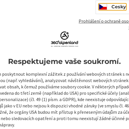
Cesky
Pro ochranu proti spamu je používán Google
Prohlášení o ochraně oso
společnosti Google předána osobní data (např
přijímáte potřebné cookies. Případně nás můž
bez reCAPTCHA.
*
Když nás kontaktujete prostřednictvím formuláře 
mailem, budou vámi poskytnuté údaje u nás uložen
Respektujeme vaše soukromí.
zpracování vaší žádosti a pro případ dalších dotaz
souhlasu.
Odkaz na zásady ochrany osobních údajů
poskytnout komplexní zážitek z používání webových stránek s
tou (např. vyhledávání), analyzovat návštěvnost webových stránek
vat obsah, k čemuž používáme soubory cookie. V některých příp
Poslat
vedena do třetí země (například do USA) pro specifické účely (anal
ersonalizace) (čl. 49 (1) písm. a GDPR), kde neexistuje odpovídajíc
ů jako v EU nebo nejsou k dispozici vhodné záruky (ve smyslu čl. 4
žné, že orgány USA budou mít přístup k přeneseným údajům za ú
 nebo sledovacích opatření a proti tomu neexistují žádné účinné p
nápravy.