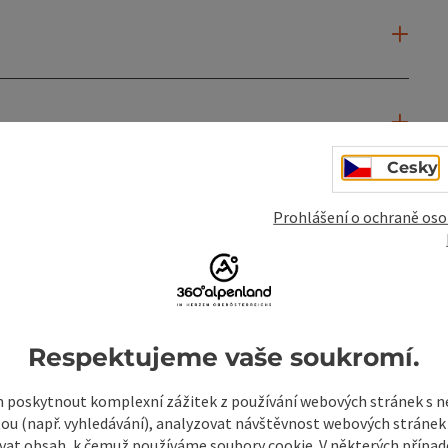
Cesky
Prohlášení o ochraně oso
Respektujeme vaše soukromí.
poskytnout komplexní zážitek z používání webových stránek s
tou (např. vyhledávání), analyzovat návštěvnost webových stránek
vat obsah, k čemuž používáme soubory cookie. V některých příp