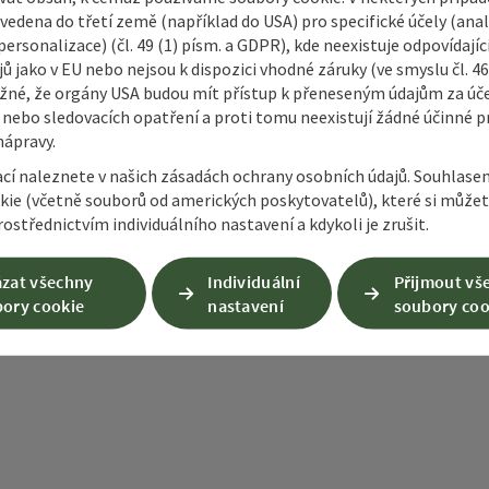
vedena do třetí země (například do USA) pro specifické účely (anal
ersonalizace) (čl. 49 (1) písm. a GDPR), kde neexistuje odpovídajíc
ů jako v EU nebo nejsou k dispozici vhodné záruky (ve smyslu čl. 4
mky
Vytvořit PDF
Vytisknout příspěvek
V okol
žné, že orgány USA budou mít přístup k přeneseným údajům za ú
 nebo sledovacích opatření a proti tomu neexistují žádné účinné p
nápravy.
ací naleznete v našich zásadách ochrany osobních údajů. Souhlase
kie (včetně souborů od amerických poskytovatelů), které si může
ostřednictvím individuálního nastavení a kdykoli je zrušit.
zat všechny
Individuální
Přijmout vš
ory cookie
nastavení
soubory coo