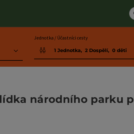
Jednotka / Účastníci cesty
1
Jednotka
,
2
Dospělí
,
0
děti
Počet jednotek a polí pro osoby
ídka národního parku pr