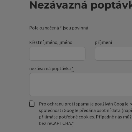
Nezávazná poptáv
Pole označená
*
jsou povinná
křestní jméno, jméno
příjmení
nezávazná poptávka
*
Pro ochranu proti spamu je používán Google
společnosti Google předána osobní data (např
přijímáte potřebné cookies. Případně nás můž
bez reCAPTCHA.
*