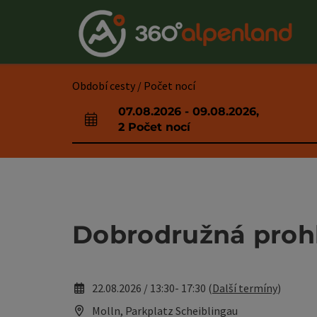
Accesskey
Accesskey
Accesskey
Accesskey
Accesskey
Accesskey
Accesskey
Accesskey
Obsah
Navigace
Začátek stránky
Kontakt
Hledám
Impressum
Pokyny k používání webové stránky
Úvodní strana
[0]
[4]
[3]
[1]
[5]
[7]
[2]
[6]
Období cesty / Počet nocí
07.08.2026
-
09.08.2026
,
Pole příjezdu a odjezdu
2
Počet nocí
Dobrodružná prohl
22.08.2026 / 13:30- 17:30 (
Další termíny
)
Molln, Parkplatz Scheiblingau