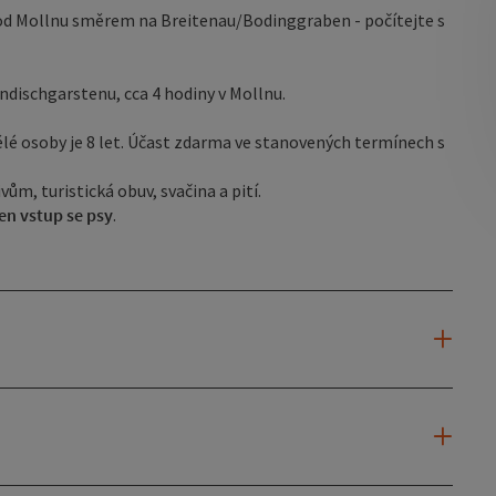
 od Mollnu směrem na Breitenau/Bodinggraben - počítejte s
indischgarstenu, cca 4 hodiny v Mollnu.
lé osoby je 8 let. Účast zdarma ve stanovených termínech s
m, turistická obuv, svačina a pití.
en vstup se psy
.