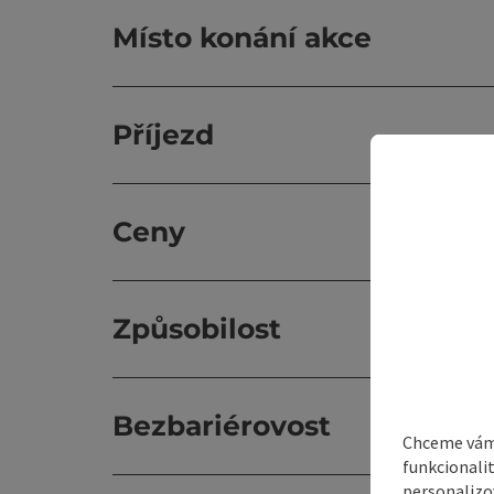
Místo konání akce
Příjezd
Ceny
Způsobilost
Bezbariérovost
Chceme vám 
funkcionali
personalizo