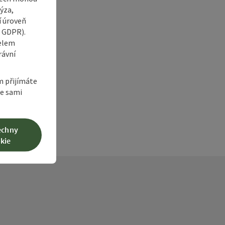
ýza,
í úroveň
6 GDPR).
í
čelem
rávní
m přijímáte
te sami
echny
kie