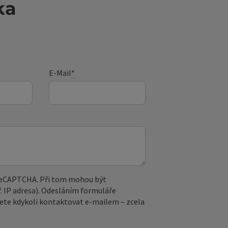
ka
E-Mail
*
 reCAPTCHA. Při tom mohou být
. IP adresa). Odesláním formuláře
ete kdykoli kontaktovat e‑mailem – zcela