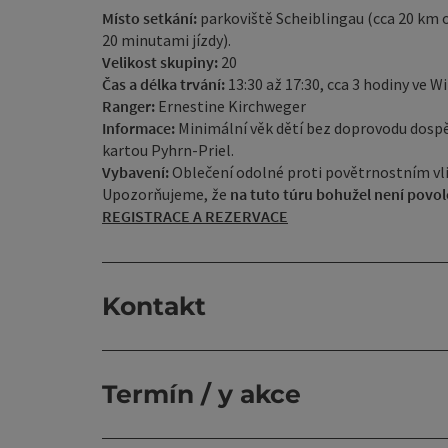
Místo setkání:
parkoviště Scheiblingau (cca 20 km
20 minutami jízdy).
Velikost skupiny:
20
Čas a délka trvání:
13:30 až 17:30, cca 3 hodiny ve W
Ranger:
Ernestine Kirchweger
Informace:
Minimální věk dětí bez doprovodu dospě
kartou Pyhrn-Priel.
Vybavení:
Oblečení odolné proti povětrnostním vlivů
Upozorňujeme, že
na tuto túru bohužel není povol
REGISTRACE A REZERVACE
Kontakt
Termín / y akce