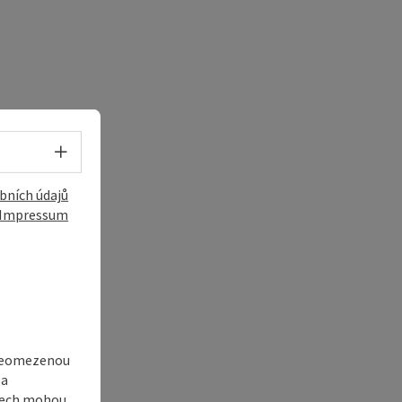
Volba jazyka - Otevřít menu
bních údajů
Impressum
 neomezenou
 a
adech mohou