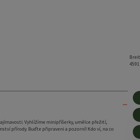
Brei
459
jímavosti. Vyhlížíme minipříšerky, umělce přežití,
tví přírody. Buďte připraveni a pozorní! Kdo ví, na co