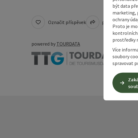
být data pře
marketing, p
ochrany údaj
Označit příspěvek
přejít na pozná
Proto je mo
kontrolních
prostředky 
powered by
TOURDATA
Více inform
soubory coo
spravovat pr
Zaká
soub