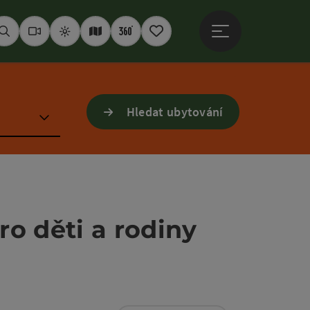
Otevřít hlavní men
Hledat
Webkamery
Počasí
Interaktivní mapa
360° panoramata
Poznámkový blok
Hledat ubytování
o děti a rodiny