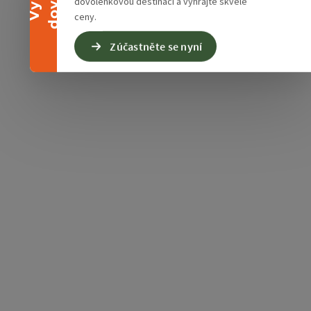
dovolenkovou destinaci a vyhrajte skvělé
ceny.
Zúčastněte se nyní