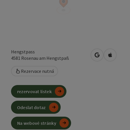
Hengstpass
Otevřít v Mapá
Otevřít 
4581
Rosenau am Hengstpaß
Rezervace nutná
rezervovat lístek
Odeslat dotaz
Na webové stránky