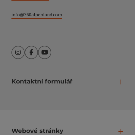
info@360alpenland.com
Instagram
Facebook
YouTube
Kontaktní formulář
Otev
Webové stránky
Web