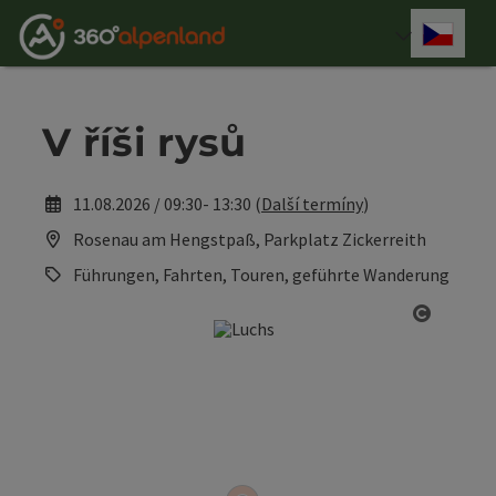
Accesskey
Accesskey
Accesskey
Accesskey
Accesskey
Accesskey
Accesskey
Accesskey
Obsah
Navigace
Začátek stránky
Kontakt
Hledám
Impressum
Pokyny k používání webové stránky
Úvodní strana
[0]
[4]
[3]
[1]
[5]
[7]
[2]
[6]
Cesky
Volba 
V říši rysů
11.08.2026 / 09:30- 13:30 (
Další termíny
)
Rosenau am Hengstpaß, Parkplatz Zickerreith
Führungen, Fahrten, Touren, geführte Wanderung
otevřít 