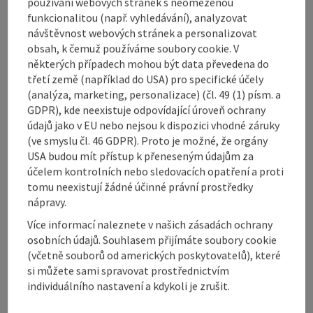
používání webových stránek s neomezenou
Způsobilost
funkcionalitou (např. vyhledávání), analyzovat
návštěvnost webových stránek a personalizovat
obsah, k čemuž používáme soubory cookie. V
Bezbariérovost
některých případech mohou být data převedena do
třetí země (například do USA) pro specifické účely
(analýza, marketing, personalizace) (čl. 49 (1) písm. a
Objevte více
GDPR), kde neexistuje odpovídající úroveň ochrany
údajů jako v EU nebo nejsou k dispozici vhodné záruky
(ve smyslu čl. 46 GDPR). Proto je možné, že orgány
USA budou mít přístup k přeneseným údajům za
účelem kontrolních nebo sledovacích opatření a proti
Označit příspěvek
tomu neexistují žádné účinné právní prostředky
Vytisknout
nápravy.
příspěvek
přejít na poznámky
Více informací naleznete v našich zásadách ochrany
osobních údajů. Souhlasem přijímáte soubory cookie
V okolí
(včetně souborů od amerických poskytovatelů), které
Vytvořit PDF
si můžete sami spravovat prostřednictvím
individuálního nastavení a kdykoli je zrušit.
powered by
TOURDATA