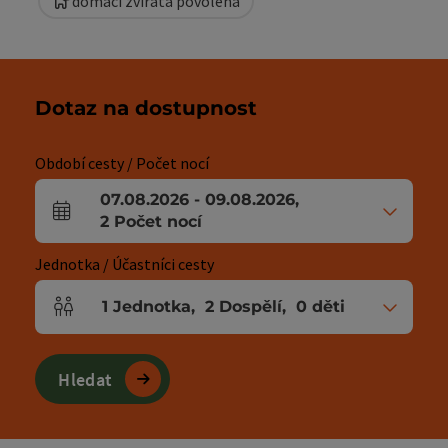
domácí zvířata povolena
Dotaz na dostupnost
Období cesty / Počet nocí
07.08.2026
-
09.08.2026
,
Pole příjezdu a odjezdu
2
Počet nocí
Jednotka / Účastníci cesty
1
Jednotka
,
2
Dospělí
,
0
děti
Počet jednotek a polí pro osoby
Hledat