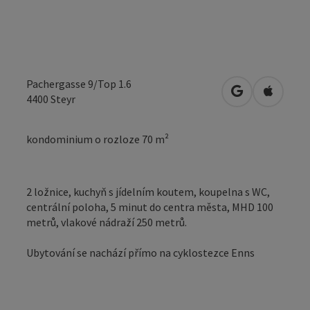
Pachergasse 9/Top 1.6
Otevřít v Map
Otevřít
4400
Steyr
kondominium o rozloze 70 m²
2 ložnice, kuchyň s jídelním koutem, koupelna s WC,
centrální poloha, 5 minut do centra města, MHD 100
metrů, vlakové nádraží 250 metrů.
Ubytování se nachází přímo na cyklostezce Enns