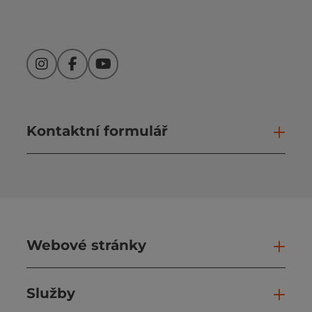
Instagram
Facebook
YouTube
Kontaktní formulář
Otev
Webové stránky
Web
Služby
Slu