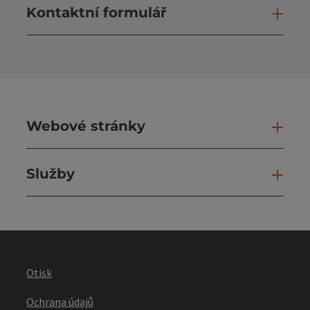
Kontaktní formulář
Otev
Webové stránky
Web
Služby
Slu
Otisk
Ochrana údajů