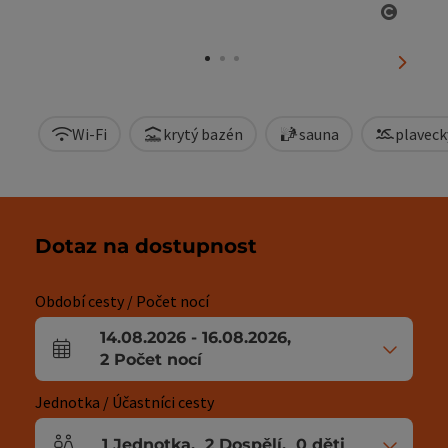
otevřít
nächst
Wi-Fi
krytý bazén
sauna
plaveck
Dotaz na dostupnost
Období cesty / Počet nocí
14.08.2026
-
16.08.2026
,
Pole příjezdu a odjezdu
2
Počet nocí
Jednotka / Účastníci cesty
1
Jednotka
,
2
Dospělí
,
0
děti