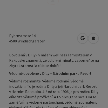
Pyhrnstrasse 14
Otevřít v Map
Otevřít
4580
Windischgarsten
Dovolená v Dilly - v našem wellness Familotelem v
Rakousku znamená, že od první minuty: zapomeňte na
zbytek starostí a cítit se dobře!
Vědomé dovolené v Dilly – Národním parku Resort
Vědomě rozmanité. Vědomě rodinné. Vědomě
inovativní. To je rodina Dilly a její Národní park Resort
v Horním Rakousku. Již od roku 1906 je pro rodinu Dilly
důležité vědomé prožívání. A to přes generace. Oni se
zaměřují na vědomé naslouchání, vědomé zpomalení,
vědomé užívání. Ale také na vědomé objevování,