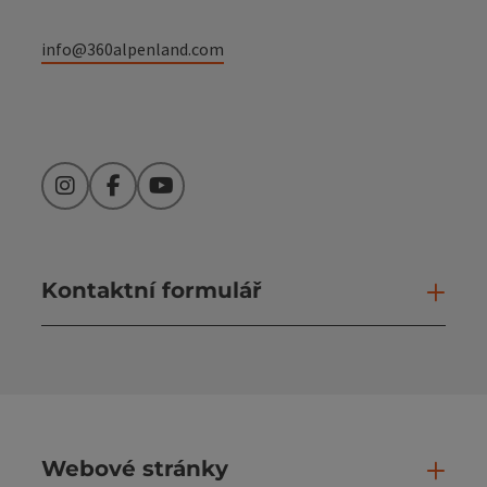
info@360alpenland.com
Instagram
Facebook
YouTube
Kontaktní formulář
Otev
Webové stránky
Web