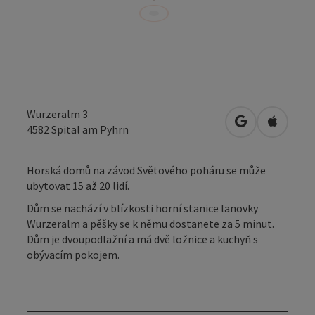
Wurzeralm 3
Otevřít v Map
Otevřít
4582
Spital am Pyhrn
Horská domů na závod Světového poháru se může
ubytovat 15 až 20 lidí.
Dům se nachází v blízkosti horní stanice lanovky
Wurzeralm a pěšky se k němu dostanete za 5 minut.
Dům je dvoupodlažní a má dvě ložnice a kuchyň s
obývacím pokojem.