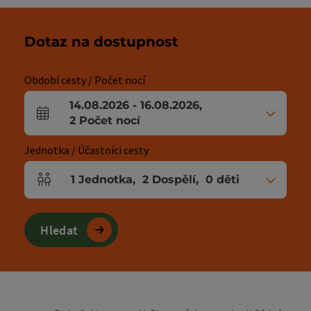
Dotaz na dostupnost
Období cesty / Počet nocí
14.08.2026
-
16.08.2026
,
Pole příjezdu a odjezdu
2
Počet nocí
Jednotka / Účastníci cesty
1
Jednotka
,
2
Dospělí
,
0
děti
Počet jednotek a polí pro osoby
Hledat