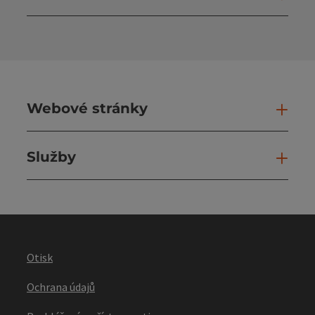
Otev
Webové stránky
Web
Služby
Slu
Otisk
Ochrana údajů