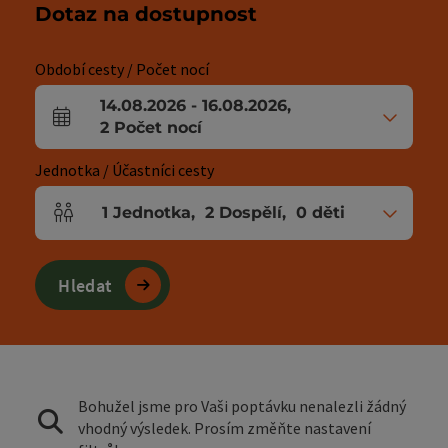
Dotaz na dostupnost
Období cesty / Počet nocí
14.08.2026
-
16.08.2026
,
Pole příjezdu a odjezdu
2
Počet nocí
Jednotka / Účastníci cesty
1
Jednotka
,
2
Dospělí
,
0
děti
Počet jednotek a polí pro osoby
Hledat
Bohužel jsme pro Vaši poptávku nenalezli žádný
vhodný výsledek. Prosím změňte nastavení