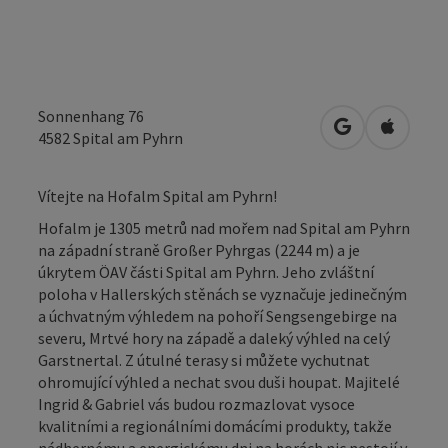
Sonnenhang 76
Otevřít v Map
Otevřít
4582
Spital am Pyhrn
Vítejte na Hofalm Spital am Pyhrn!
Hofalm je 1305 metrů nad mořem nad Spital am Pyhrn
na západní straně Großer Pyhrgas (2244 m) a je
úkrytem ÖAV části Spital am Pyhrn. Jeho zvláštní
poloha v Hallerských stěnách se vyznačuje jedinečným
a úchvatným výhledem na pohoří Sengsengebirge na
severu, Mrtvé hory na západě a daleký výhled na celý
Garstnertal. Z útulné terasy si můžete vychutnat
ohromující výhled a nechat svou duši houpat. Majitelé
Ingrid & Gabriel vás budou rozmazlovat vysoce
kvalitními a regionálními domácími produkty, takže
nádhernému a energickému dni na horách nic nestojí v