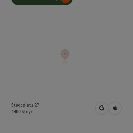
Stadtplatz 27
Otevřít v Map
Otevřít
4400
Steyr