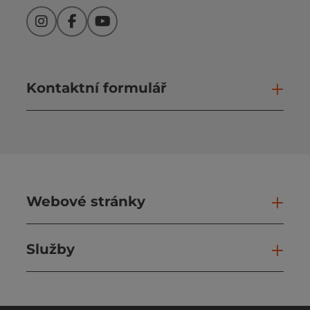
Instagram
Facebook
YouTube
Kontaktní formulář
Otev
Webové stránky
Web
Služby
Slu