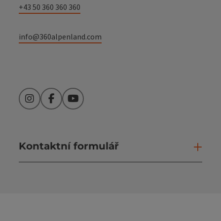
+43 50 360 360 360
info@360alpenland.com
Instagram
Facebook
YouTube
Kontaktní formulář
Otev