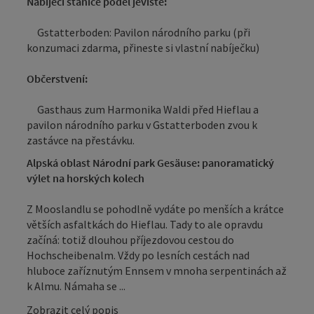
Nabíjecí stanice podél jeviště:
Gstatterboden: Pavilon národního parku (při
konzumaci zdarma, přineste si vlastní nabíječku)
Občerstvení:
Gasthaus zum Harmonika Waldi před Hieflau a
pavilon národního parku v Gstatterboden zvou k
zastávce na přestávku.
Alpská oblast Národní park Gesäuse: panoramatický
výlet na horských kolech
Z Mooslandlu se pohodlně vydáte po menších a krátce
větších asfaltkách do Hieflau. Tady to ale opravdu
začíná: totiž dlouhou příjezdovou cestou do
Hochscheibenalm. Vždy po lesních cestách nad
hluboce zaříznutým Ennsem v mnoha serpentinách až
k Almu. Námaha se ...
Zobrazit celý popis