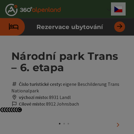
Accesskey
Accesskey
Accesskey
Accesskey
Accesskey
Accesskey
Accesskey
Accesskey
Obsah
Navigace
Začátek stránky
Kontakt
Hledám
Impressum
Pokyny k používání webové stránky
Úvodní strana
[0]
[4]
[3]
[1]
[5]
[7]
[2]
[6]
Cesky
Volba 
Rezervace ubytování
Národní park Trans
– 6. etapa
Číslo turistické cesty:
eigene Beschilderung Trans
Nationalpark
výchozí místo:
8931 Landl
Cílové místo:
8912 Johnsbach
otevřít copyright
otevřít copyright
otevřít copyright
otevřít copyright
otevřít copyright
otevřít copyright
otevřít copyright
otevřít copyright
nächste