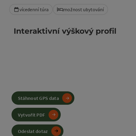
vícedenní túra
možnost ubytování
Interaktivní výškový profil
Stáhnout GPS data
Vytvořit PDF
Odeslat dotaz