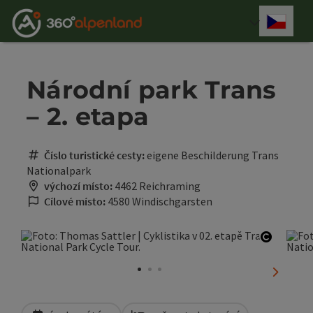
Accesskey
Accesskey
Accesskey
Accesskey
Accesskey
Accesskey
Accesskey
Accesskey
Obsah
Navigace
Začátek stránky
Kontakt
Hledám
Impressum
Pokyny k používání webové stránky
Úvodní strana
[0]
[4]
[3]
[1]
[5]
[7]
[2]
[6]
Cesky
Volba 
Národní park Trans
– 2. etapa
Číslo turistické cesty:
eigene Beschilderung Trans
Nationalpark
výchozí místo:
4462 Reichraming
Cílové místo:
4580 Windischgarsten
otevřít 
nächste