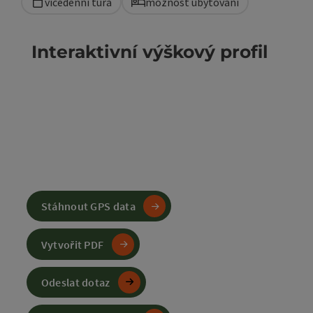
vícedenní túra
možnost ubytování
Interaktivní výškový profil
Stáhnout GPS data
Vytvořit PDF
Odeslat dotaz