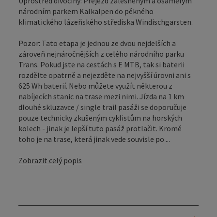
Uprostřed divočiny: Přejezd zalesněným a osamělým
národním parkem Kalkalpen do pěkného
klimatického lázeňského střediska Windischgarsten.
Pozor: Tato etapa je jednou ze dvou nejdelších a
zároveň nejnáročnějších z celého národního parku
Trans. Pokud jste na cestách s E MTB, tak si baterii
rozdělte opatrně a nejezděte na nejvyšší úrovni ani s
625 Wh baterií. Nebo můžete využít některou z
nabíjecích stanic na trase mezi nimi. Jízda na 1 km
dlouhé skluzavce / single trail pasáži se doporučuje
pouze technicky zkušeným cyklistům na horských
kolech - jinak je lepší tuto pasáž protlačit. Kromě
toho je na trase, která jinak vede souvisle po ...
Zobrazit celý popis