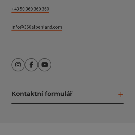
+43 50 360 360 360
info@360alpenland.com
Instagram
Facebook
YouTube
Kontaktní formulář
Otev