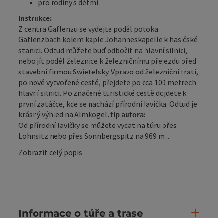
pro rodiny s dětmi
Instrukce:
Z centra Gaflenzu se vydejte podél potoka
Gaflenzbach kolem kaple Johanneskapelle k hasičské
stanici. Odtud můžete buď odbočit na hlavní silnici,
nebo jít podél železnice k železničnímu přejezdu před
stavební firmou Swietelsky. Vpravo od železniční trati,
po nově vytvořené cestě, přejdete po cca 100 metrech
hlavní silnici. Po značené turistické cestě dojdete k
první zatáčce, kde se nachází přírodní lavička. Odtud je
krásný výhled na Almkogel
. tip autora:
Od přírodní lavičky se můžete vydat na túru přes
Lohnsitz nebo přes Sonnbergspitz na 969 m ...
Zobrazit celý popis
Informace o túře a trase