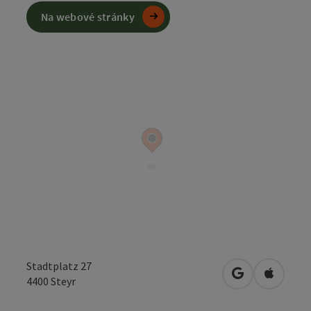
Na webové stránky
Stadtplatz 27
Otevřít v Map
Otevřít
4400
Steyr