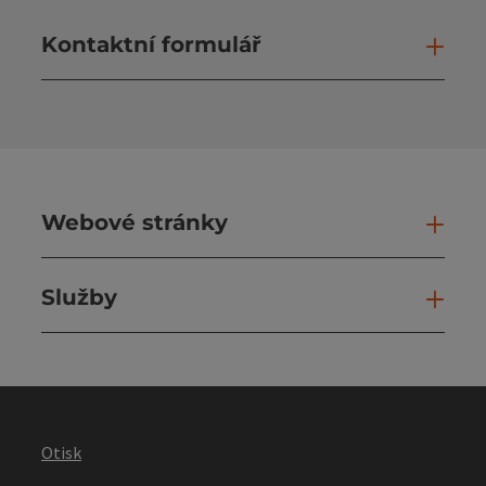
Kontaktní formulář
Otev
Webové stránky
Web
Služby
Slu
Otisk