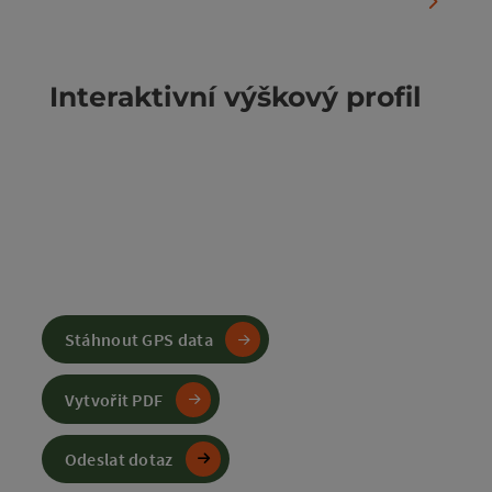
nächste
Interaktivní výškový profil
Stáhnout GPS data
Vytvořit PDF
Odeslat dotaz