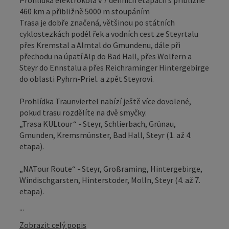
460 km a přibližně 5000 m stoupáním
Trasa je dobře značená, většinou po státních
cyklostezkách podél řek a vodních cest ze Steyrtalu
přes Kremstal a Almtal do Gmundenu, dále při
přechodu na úpatí Alp do Bad Hall, přes Wolfern a
Steyr do Ennstalu a přes Reichraminger Hintergebirge
do oblasti Pyhrn-Priel. a zpět Steyrovi.
Prohlídka Traunviertel nabízí ještě více dovolené,
pokud trasu rozdělíte na dvě smyčky:
„Trasa KULtour“ - Steyr, Schlierbach, Grünau,
Gmunden, Kremsmünster, Bad Hall, Steyr (1. až 4.
etapa).
„NATour Route“ - Steyr, Großraming, Hintergebirge,
Windischgarsten, Hinterstoder, Molln, Steyr (4. až 7.
etapa).
...
Zobrazit celý popis