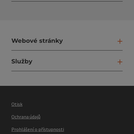
Otev
Webové stránky
Web
Služby
Slu
Otisk
Ochrana údajů
Prohlášení o přístupnosti