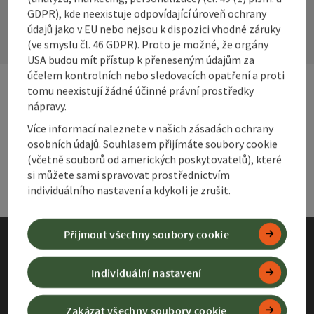
GDPR), kde neexistuje odpovídající úroveň ochrany
Otev
údajů jako v EU nebo nejsou k dispozici vhodné záruky
(ve smyslu čl. 46 GDPR). Proto je možné, že orgány
USA budou mít přístup k přeneseným údajům za
účelem kontrolních nebo sledovacích opatření a proti
tomu neexistují žádné účinné právní prostředky
nápravy.
Webové stránky
Web
Více informací naleznete v našich zásadách ochrany
osobních údajů. Souhlasem přijímáte soubory cookie
Služby
(včetně souborů od amerických poskytovatelů), které
Slu
si můžete sami spravovat prostřednictvím
individuálního nastavení a kdykoli je zrušit.
Přijmout všechny soubory cookie
Otisk
Individuální nastavení
Ochrana údajů
Zakázat všechny soubory cookie