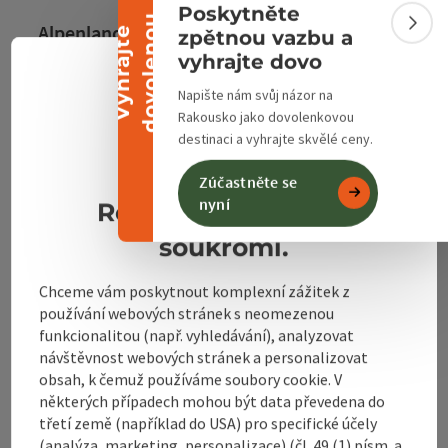
Sbalit banner
Poskytněte
u
Alpenland Tourismus GmbH
Sbali
V
y
h
r
a
j
t
e
d
o
v
o
l
e
n
o
zpětnou vazbu a
vyhrajte dovo
Bahnhofstraße 2
Cesky
Volba j
Napište nám svůj názor na
4580 Windischgarsten
Rakousko jako dovolenkovou
Prohlášení o ochraně osobních údajů
destinaci a vyhrajte skvělé ceny.
Impressum
+43 50 360 360 360
Zúčastněte se
nyní
Respektujeme vaše
info@360alpenland.com
soukromí.
Chceme vám poskytnout komplexní zážitek z
používání webových stránek s neomezenou
funkcionalitou (např. vyhledávání), analyzovat
Instagram
Facebook
YouTube
návštěvnost webových stránek a personalizovat
obsah, k čemuž používáme soubory cookie. V
některých případech mohou být data převedena do
třetí země (například do USA) pro specifické účely
Kontaktní formulář
(analýza, marketing, personalizace) (čl. 49 (1) písm. a