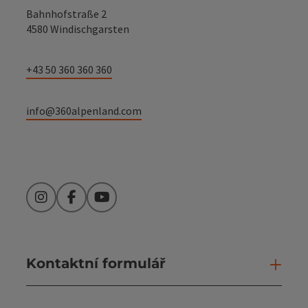
Bahnhofstraße 2
4580 Windischgarsten
+43 50 360 360 360
info@360alpenland.com
Instagram
Facebook
YouTube
Kontaktní formulář
Otev