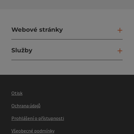
Webové stránky
Web
Služby
Slu
Otisk
Ochrana údajů
Prohlášení o přístupnosti
Všeobecné podmínky