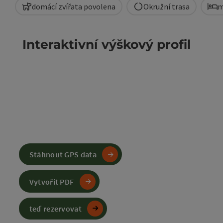
domácí zvířata povolena
Okružní trasa
m
Interaktivní výškový profil
Stáhnout GPS data
Vytvořit PDF
teď rezervovat