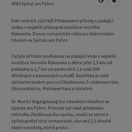
Otevřít v Map
Otevřít
4582
Spital am Pyhrn
Svět vodních zážitků! Představení přírody s padající
vodou v nejdelší přístupné soutěsce Horního
Rakouska. Divoce romantická roklina s doktorským
titulem ve Spitalu am Pyhrn.
Zažijte přírodní podívanou na padající vodu v nejdelší
soutěsce Horního Rakouska o délce přes 1,5 km od
pokladny a 2,7 km od parkoviště 2 a také 500
dřevěných a kamenných schodů. Soutěska je také
výchozím bodem pro cca 5hodinovou 3-chatovou túru
(Bosruckhütte, Rohrauerhaus a Hofalm).
Dr. Moritz Vogelgesang byl obvodním lékařem ve
Spitale am Pyhrn. Protože byl také předsedou
místního Zkrášlovacího spolku, snažil se velmi o
zpřístupnění této romantické, více než 1,5 dlouhé
skalní soutěsky, která proto ...