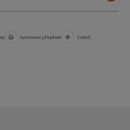
mky
Vytisknout příspěvek
V okolí