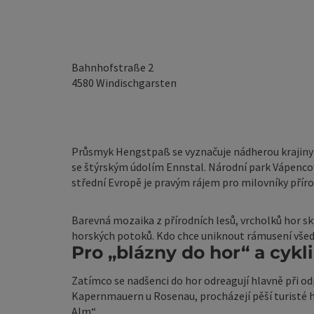
Bahnhofstraße 2
4580
Windischgarsten
Průsmyk Hengstpaß se vyznačuje nádherou krajiny
se štýrským údolím Ennstal. Národní park Vápencov
střední Evropě je pravým rájem pro milovníky příro
Barevná mozaika z přírodních lesů, vrcholků hor sk
horských potoků. Kdo chce uniknout rámusení všedn
Pro „blázny do hor“ a cyk
Zatímco se nadšenci do hor odreagují hlavně při o
Kapernmauern u Rosenau, procházejí pěší turisté h
Alm“ ...