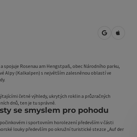
Otevřít v Map
Otevřít 
 a spojuje Rosenau am Hengstpaß, obec Národního parku,
é Alpy (Kalkalpen) s největším zalesněnou oblastí ve
dy.
ýtajícími četné výhledy, ukrytých roklin a průzračných
ích dnů, ten je tu správně.
listy se smyslem pro pohodu
dpočinkovém i sportovním horolezení především v části
orské louky především po okružní turistické stezce „Auf der