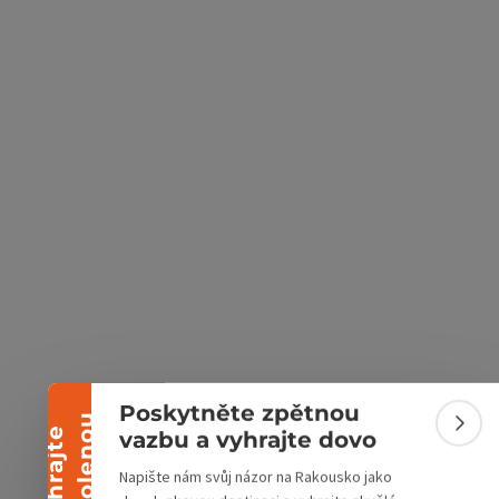
ách Google
v Mapách Apple
Sbalit banner
Poskytněte zpětnou
u
Sbali
V
y
h
r
a
j
t
e
d
o
v
o
l
e
n
o
vazbu a vyhrajte dovo
Napište nám svůj názor na Rakousko jako