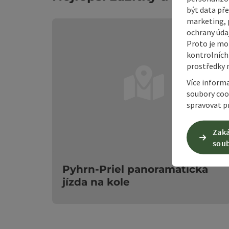
být data pře
marketing, p
ochrany údaj
Proto je mo
kontrolních
prostředky 
Více inform
soubory coo
spravovat pr
Zaká
soub
ot
Pyhrn-Priel panoramatická
jízda na kole