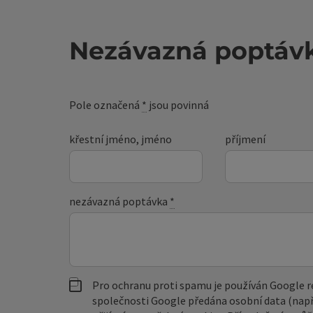
Nezávazná poptáv
Pole označená
*
jsou povinná
křestní jméno, jméno
příjmení
nezávazná poptávka
*
Pro ochranu proti spamu je používán Google
společnosti Google předána osobní data (např