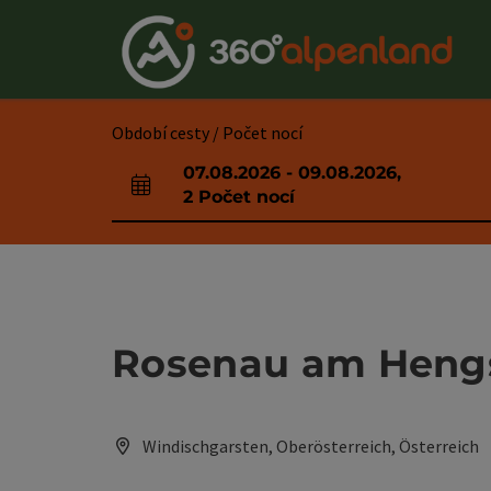
Accesskey
Accesskey
Accesskey
Accesskey
Accesskey
Accesskey
Accesskey
Accesskey
Obsah
Navigace
Začátek stránky
Kontakt
Hledám
Impressum
Pokyny k používání webové stránky
Úvodní strana
[0]
[4]
[3]
[1]
[5]
[7]
[2]
[6]
Období cesty / Počet nocí
07.08.2026
-
09.08.2026
,
Pole příjezdu a odjezdu
2
Počet nocí
Rosenau am Hengs
Windischgarsten, Oberösterreich, Österreich