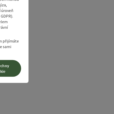
ýza,
í úroveň
6 GDPR).
čelem
rávní
m přijímáte
te sami
echny
kie
yright
otevřít copyright
 Trail Etapa 02
 Element