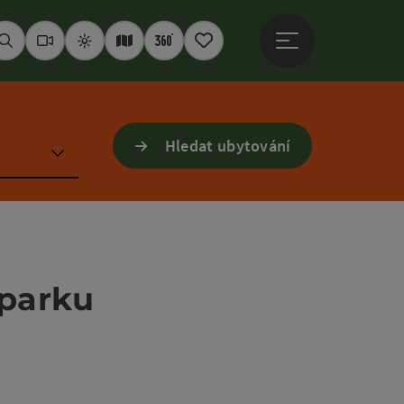
Otevřít hlavní men
Hledat
Webkamery
Počasí
Interaktivní mapa
360° panoramata
Poznámkový blok
Hledat ubytování
 parku