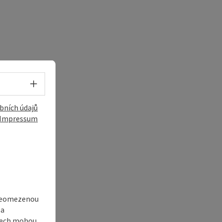
Volba jazyka - Otevřít menu
bních údajů
Impressum
 neomezenou
 a
adech mohou