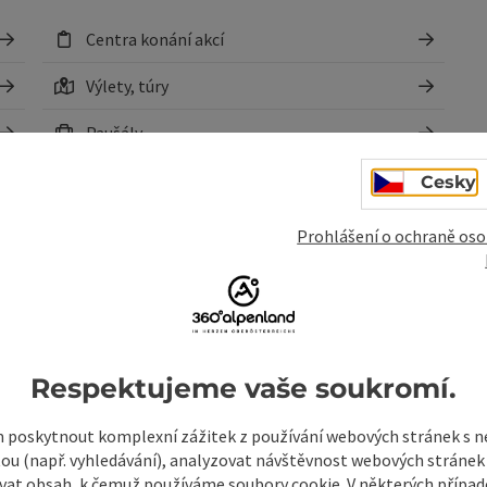
Centra konání akcí
Výlety, túry
Paušály
Servis a služby
Cesky
Sportovní zařízení
Prohlášení o ochraně oso
Respektujeme vaše soukromí.
poskytnout komplexní zážitek z používání webových stránek s
tou (např. vyhledávání), analyzovat návštěvnost webových stránek
sti
vat obsah, k čemuž používáme soubory cookie. V některých příp