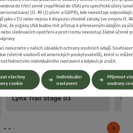
vedena do třetí země (například do USA) pro specifické účely (anal
ersonalizace) (čl. 49 (1) písm. a GDPR), kde neexistuje odpovídajíc
ů jako v EU nebo nejsou k dispozici vhodné záruky (ve smyslu čl. 4
žné, že orgány USA budou mít přístup k přeneseným údajům za ú
 nebo sledovacích opatření a proti tomu neexistují žádné účinné p
nápravy.
ací naleznete v našich zásadách ochrany osobních údajů. Souhlase
kie (včetně souborů od amerických poskytovatelů), které si může
ostřednictvím individuálního nastavení a kdykoli je zrušit.
zat všechny
Individuální
Přijmout vš
ory cookie
nastavení
soubory coo
evřít copyright
otevřít cop
Lynx Trail Stage 03
Lynx
nächstes