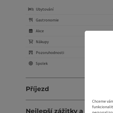
Ubytování
Gastronomie
Akce
Nákupy
Pozoruhodnosti
Spolek
Příjezd
Chceme vám 
funkcionali
Nejlepší zážitky a zajímavo
personalizo