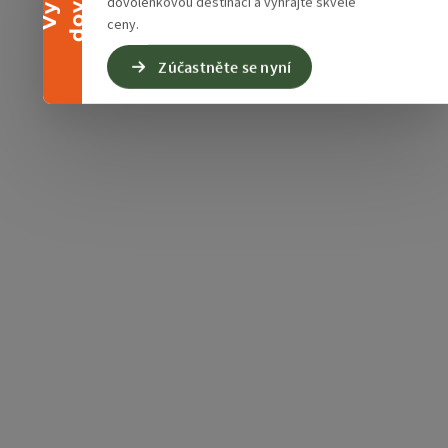
dovolenkovou destinaci a vyhrajte skvělé
ceny.
Zúčastněte se nyní