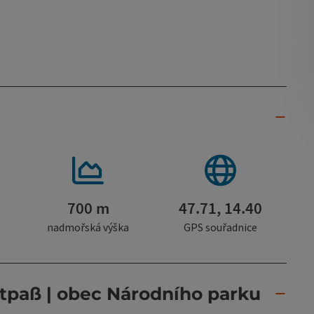
700 m
47.71, 14.40
nadmořská výška
GPS souřadnice
paß | obec Národního parku