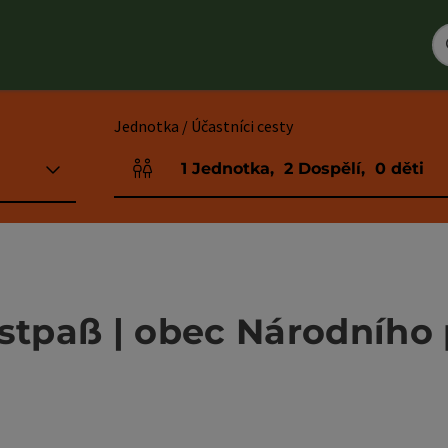
Jednotka / Účastníci cesty
1
Jednotka
,
2
Dospělí
,
0
děti
Počet jednotek a polí pro osoby
tpaß | obec Národního