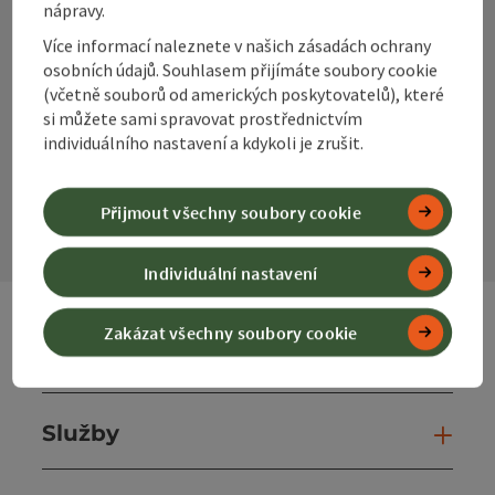
nápravy.
Více informací naleznete v našich zásadách ochrany
osobních údajů. Souhlasem přijímáte soubory cookie
Instagram
Facebook
YouTube
(včetně souborů od amerických poskytovatelů), které
si můžete sami spravovat prostřednictvím
individuálního nastavení a kdykoli je zrušit.
Kontaktní formulář
Otev
Přijmout všechny soubory cookie
Individuální nastavení
Zakázat všechny soubory cookie
Webové stránky
Web
Služby
Slu