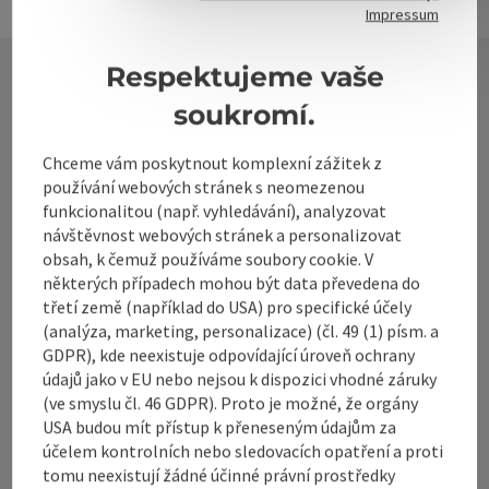
Impressum
Respektujeme vaše
soukromí.
Kontakt
Chceme vám poskytnout komplexní zážitek z
používání webových stránek s neomezenou
funkcionalitou (např. vyhledávání), analyzovat
Alpenland Tourismus GmbH
návštěvnost webových stránek a personalizovat
obsah, k čemuž používáme soubory cookie. V
Bahnhofstraße 2
některých případech mohou být data převedena do
4580 Windischgarsten
třetí země (například do USA) pro specifické účely
(analýza, marketing, personalizace) (čl. 49 (1) písm. a
+43 50 360 360 360
GDPR), kde neexistuje odpovídající úroveň ochrany
údajů jako v EU nebo nejsou k dispozici vhodné záruky
(ve smyslu čl. 46 GDPR). Proto je možné, že orgány
info@360alpenland.com
USA budou mít přístup k přeneseným údajům za
účelem kontrolních nebo sledovacích opatření a proti
tomu neexistují žádné účinné právní prostředky