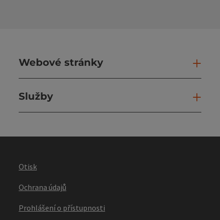
Webové stránky
Web
Služby
Slu
Otisk
Ochrana údajů
Prohlášení o přístupnosti