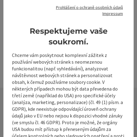
Spital am Pyhrn
Prohlášení o ochraně osobních údajů
Webová kamera se nachází uprostřed Wurzeralm výhledem
Impressum
Warscheneck, Teichlboden a Stubwies. Na Wurzeralm je
stále něco děje. Jaro, léto, podzim nebo zima, Wurzeralm
Respektujeme vaše
je skvělá destinace pro celou rodinu. Klikněte zde pro
webovou kameru!
soukromí.
Chceme vám poskytnout komplexní zážitek z
používání webových stránek s neomezenou
funkcionalitou (např. vyhledávání), analyzovat
návštěvnost webových stránek a personalizovat
obsah, k čemuž používáme soubory cookie. V
některých případech mohou být data převedena do
třetí země (například do USA) pro specifické účely
(analýza, marketing, personalizace) (čl. 49 (1) písm. a
GDPR), kde neexistuje odpovídající úroveň ochrany
Kontakt
údajů jako v EU nebo nejsou k dispozici vhodné záruky
(ve smyslu čl. 46 GDPR). Proto je možné, že orgány
USA budou mít přístup k přeneseným údajům za
účelem kontrolních nebo sledovacích opatření a proti