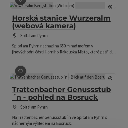
Označit příspěvek
: Horská stanice Wurzeralm (webová
Horská stanice Wurzeralm
(webová kamera)
Spital am Pyhrn
Spital am Pyhrn nachází na 650 m nad mořem v
jihovýchodní části Horního Rakouska.Místo, které patří do
okresu Kirchdorf an der Krems, který se nachází na úpatí
Pyhrnpaßes mezi Warscheneckmassiv a Haller stěnou
(Mrtví hory). Klikněte zde pro webovou kameru!
Označit příspěvek
: Trattenbacher Genussstub´n - pohl
Trattenbacher Genussstub
´n - pohled na Bosruck
Spital am Pyhrn
Na Trattenbacher Genussstub´n ve Spital am Pyhrn s
nádherným výhledem na Bosruck.