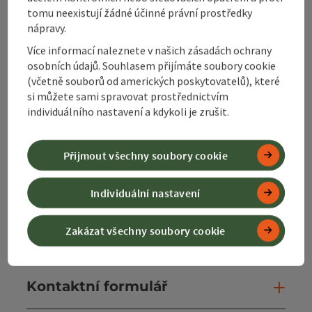
Alpenland Tourismus GmbH
tomu neexistují žádné účinné právní prostředky
nápravy.
Bahnhofstraße 2
4580 Windischgarsten
Více informací naleznete v našich zásadách ochrany
osobních údajů. Souhlasem přijímáte soubory cookie
(včetně souborů od amerických poskytovatelů), které
+43 50 360 360 360
si můžete sami spravovat prostřednictvím
individuálního nastavení a kdykoli je zrušit.
info@360alpenland.com
Přijmout všechny soubory cookie
Individuální nastavení
Instagram
Facebook
YouTube
Zakázat všechny soubory cookie
Kontaktní formulář
Otev