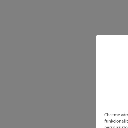
Chceme vám 
funkcionali
personalizo