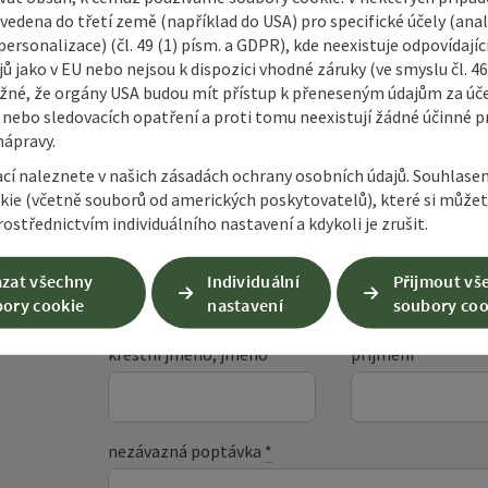
vedena do třetí země (například do USA) pro specifické účely (anal
ersonalizace) (čl. 49 (1) písm. a GDPR), kde neexistuje odpovídajíc
ů jako v EU nebo nejsou k dispozici vhodné záruky (ve smyslu čl. 4
žné, že orgány USA budou mít přístup k přeneseným údajům za ú
 nebo sledovacích opatření a proti tomu neexistují žádné účinné p
nápravy.
ací naleznete v našich zásadách ochrany osobních údajů. Souhlase
kie (včetně souborů od amerických poskytovatelů), které si může
Nezávazná poptáv
ostřednictvím individuálního nastavení a kdykoli je zrušit.
zat všechny
Individuální
Přijmout vš
Pole označená
*
jsou povinná
ory cookie
nastavení
soubory coo
křestní jméno, jméno
příjmení
nezávazná poptávka
*