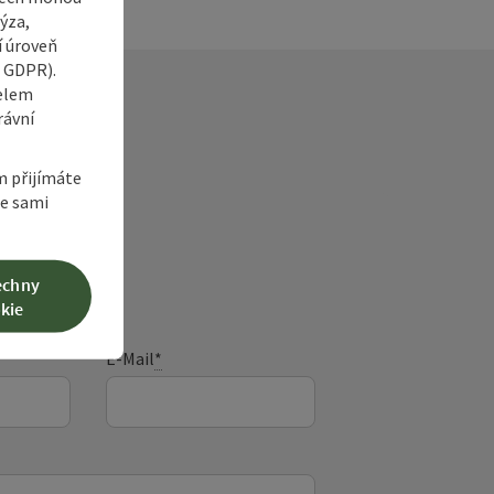
ýza,
í úroveň
6 GDPR).
čelem
rávní
m přijímáte
te sami
ka
echny
kie
E-Mail
*