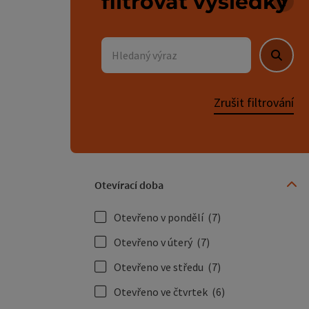
filtrovat výsledky
U se
Hledaný výraz
Hleda
Zrušit filtrování
Otevírací doba
Otevřeno v pondělí
(7)
Otevřeno v úterý
(7)
Otevřeno ve středu
(7)
Otevřeno ve čtvrtek
(6)