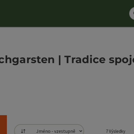
chgarsten | Tradice spo
7
Výsledky
Třídění