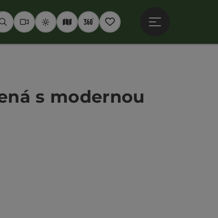
Otevřít hlavní men
Hledat
Webkamery
Počasí
Interaktivní mapa
360° panoramata
Poznámkový blok
jená s modernou