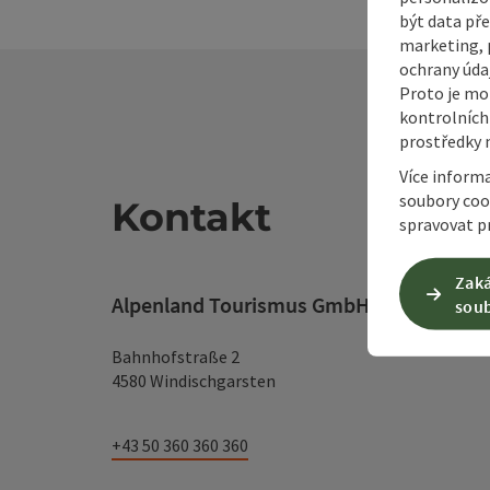
být data pře
marketing, p
ochrany údaj
Proto je mo
kontrolních
prostředky 
Více inform
soubory coo
Kontakt
spravovat pr
Zaká
Alpenland Tourismus GmbH
soub
Bahnhofstraße 2
4580 Windischgarsten
+43 50 360 360 360