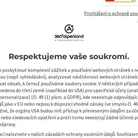
Otevírací dob
Prohlášení o ochraně oso
Respektujeme vaše soukromí.
poskytnout komplexní zážitek z používání webových stránek s
tou (např. vyhledávání), analyzovat návštěvnost webových stránek
vat obsah, k čemuž používáme soubory cookie. V některých příp
vedena do třetí země (například do USA) pro specifické účely (anal
ersonalizace) (čl. 49 (1) písm. a GDPR), kde neexistuje odpovídajíc
ů jako v EU nebo nejsou k dispozici vhodné záruky (ve smyslu čl. 4
Nezávazná poptáv
žné, že orgány USA budou mít přístup k přeneseným údajům za ú
 nebo sledovacích opatření a proti tomu neexistují žádné účinné p
nápravy.
ací naleznete v našich zásadách ochrany osobních údajů. Souhlase
Pole označená
*
jsou povinná