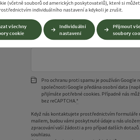
kie (včetně souborů od amerických poskytovatelů), které si může
ostřednictvím individuálního nastavení a kdykoli je zrušit.
křestní jméno, jméno
příjmení
zat všechny
Individuální
Přijmout vš
ory cookie
nastavení
soubory coo
nezávazná poptávka
*
Pro ochranu proti spamu je používán Google
společnosti Google předána osobní data (např
přijímáte potřebné cookies. Případně nás můž
bez reCAPTCHA.
*
Když nás kontaktujete prostřednictvím formuláře 
mailem, budou vámi poskytnuté údaje u nás uložen
zpracování vaší žádosti a pro případ dalších dotaz
souhlasu.