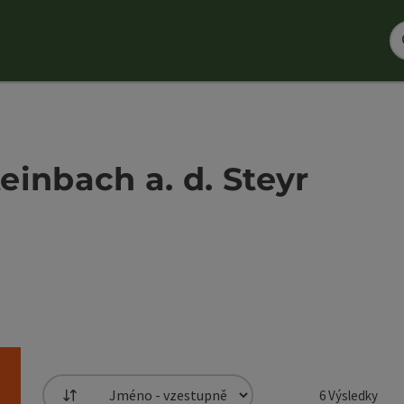
teinbach a. d. Steyr
6
Výsledky
Třídění