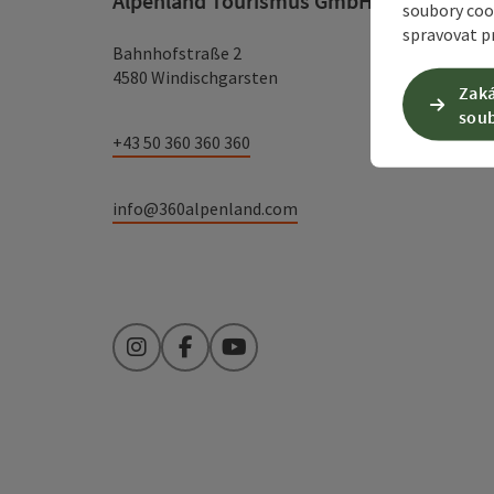
Alpenland Tourismus GmbH
soubory coo
spravovat pr
Bahnhofstraße 2
4580 Windischgarsten
Zaká
soub
+43 50 360 360 360
info@360alpenland.com
Instagram
Facebook
YouTube