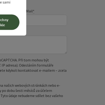
te sami
E-Mail
*
echny
kie
 reCAPTCHA. Při tom mohou být
. IP adresa). Odesláním formuláře
ete kdykoli kontaktovat e‑mailem – zcela
na našich webových stránkách nebo e-
y po dobu šesti měsíců za účelem
ů. Tyto údaje nebudeme sdílet bez vašeho