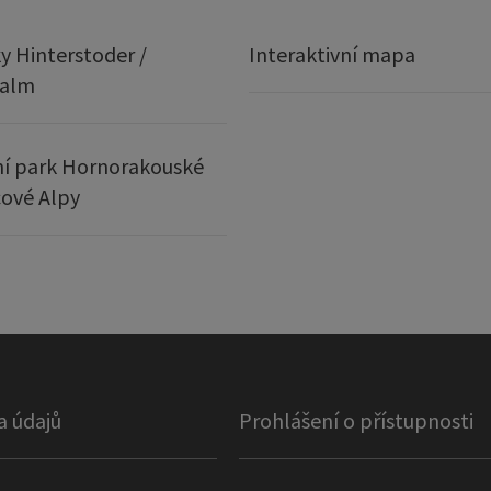
y Hinterstoder /
Interaktivní mapa
ralm
í park Hornorakouské
ové Alpy
a údajů
Prohlášení o přístupnosti