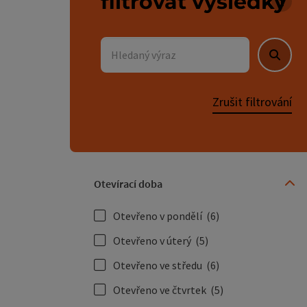
filtrovat výsledky
U se
Hledaný výraz
Hleda
Zrušit filtrování
Otevírací doba
Otevřeno v pondělí
(6)
Otevřeno v úterý
(5)
Otevřeno ve středu
(6)
Otevřeno ve čtvrtek
(5)