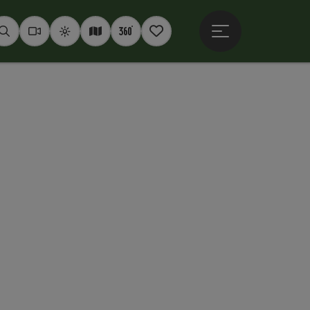
Otevřít hlavní men
Hledat
Webkamery
Počasí
Interaktivní mapa
360° panoramata
Poznámkový blok