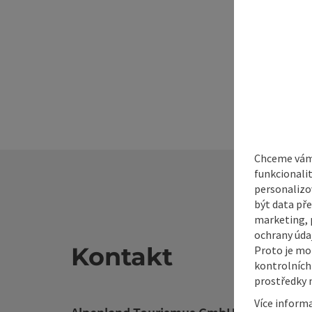
Chceme vám 
funkcionali
personalizo
být data pře
marketing, p
ochrany údaj
Kontakt
Proto je mo
kontrolních
prostředky 
Více inform