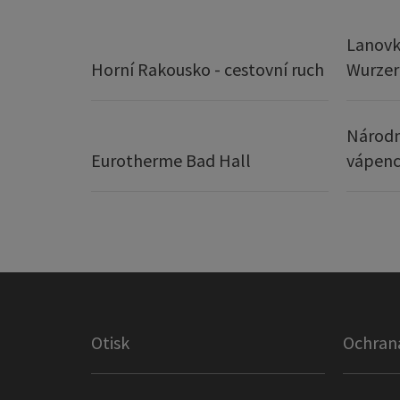
Lanovk
Horní Rakousko - cestovní ruch
Wurze
Národn
Eurotherme Bad Hall
vápenc
Otisk
Ochran