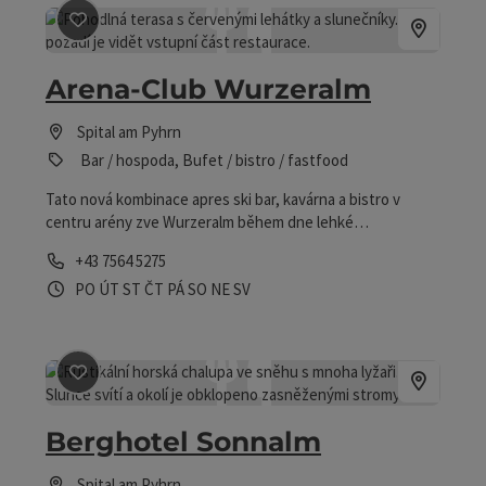
Označit příspěvek
: Arena-Club Wurzeralm
Arena-Club Wurzeralm
Spital am Pyhrn
Bar / hospoda, Bufet / bistro / fastfood
Tato nová kombinace apres ski bar, kavárna a bistro v
centru arény zve Wurzeralm během dne lehké
občerstvení, domácí koláče odpoutání a re-setkání.
telefon
+43 7564 5275
Otevírací doba
Otevřeno v pondělí
Otevřeno v úterý
Otevřeno ve středu
Otevřeno ve čtvrtek
Otevřeno v pátek
Otevřeno v sobotu
Otevřeno v neděli
Otevřeno o svátcích
PO
ÚT
ST
ČT
PÁ
SO
NE
SV
Označit příspěvek
: Berghotel Sonnalm
Berghotel Sonnalm
Spital am Pyhrn