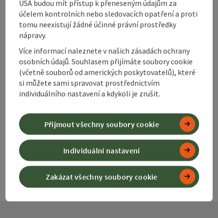
USA budou mít přístup k přeneseným údajům za
účelem kontrolních nebo sledovacích opatření a proti
Spital am Pyhrn
tomu neexistují žádné účinné právní prostředky
Horská chata
nápravy.
Útulné horké místo se nachází ve výšce 1 400 m n. m.
Více informací naleznete v našich zásadách ochrany
telefon
osobních údajů. Souhlasem přijímáte soubory cookie
+43 699 17106019
(včetně souborů od amerických poskytovatelů), které
Otevírací doba
Otevřeno ve středu
Otevřeno ve čtvrtek
Otevřeno v pátek
Otevřeno v sobotu
Otevřeno v neděli
Otevřeno o svátcích
ST
ČT
PÁ
SO
NE
SV
si můžete sami spravovat prostřednictvím
individuálního nastavení a kdykoli je zrušit.
na další stranu
na př
1
2
3
Přijmout všechny soubory cookie
Individuální nastavení
Zakázat všechny soubory cookie