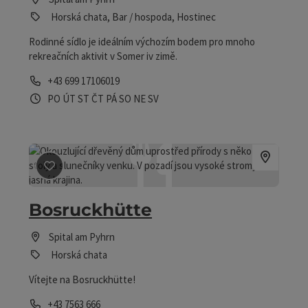
Horská chata, Bar / hospoda, Hostinec
Rodinné sídlo je ideálním výchozím bodem pro mnoho
rekreačních aktivit v Somer iv zimě.
telefon
+43 699 17106019
Otevírací doba
Otevřeno v pondělí
Otevřeno v úterý
Otevřeno ve středu
Otevřeno ve čtvrtek
Otevřeno v pátek
Otevřeno v sobotu
Otevřeno v neděli
Otevřeno o svátcích
PO
ÚT
ST
ČT
PÁ
SO
NE
SV
Označit příspěvek
: Bosruckhütte
Bosruckhütte
Spital am Pyhrn
Horská chata
Vítejte na Bosruckhütte!
telefon
+43 7563 666