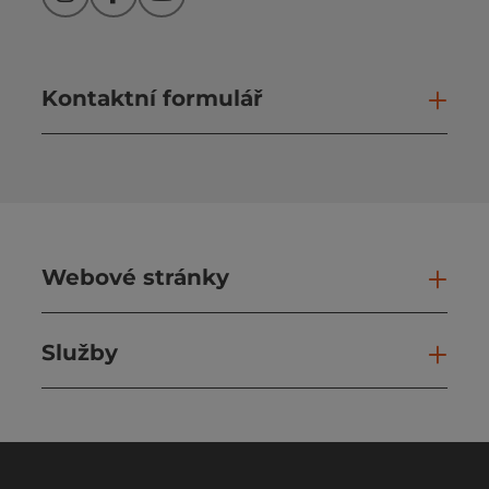
Instagram
Facebook
YouTube
Kontaktní formulář
Otev
Webové stránky
Web
Služby
Slu