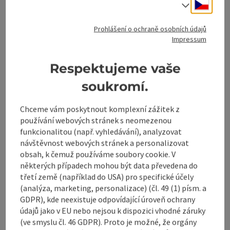
Cesky
Volba j
Označit příspěvek
: Horská restaurace Wurzeralm
Prohlášení o ochraně osobních údajů
Impressum
Horská restaurace
Wurzeralm
Respektujeme vaše
Spital am Pyhrn
soukromí.
Horská chata
Chceme vám poskytnout komplexní zážitek z
Vítejte v útulné horské restauraci přímo u výstupu z
používání webových stránek s neomezenou
lanovky až do 1400m. autobusové skupiny vítány
funkcionalitou (např. vyhledávání), analyzovat
telefon
+43 7564 52
návštěvnost webových stránek a personalizovat
Otevírací doba
Otevřeno v pondělí
Otevřeno v úterý
Otevřeno ve středu
Otevřeno ve čtvrtek
Otevřeno v pátek
Otevřeno v sobotu
Otevřeno v neděli
Otevřeno o svátcích
PO
ÚT
ST
ČT
PÁ
SO
NE
SV
obsah, k čemuž používáme soubory cookie. V
některých případech mohou být data převedena do
třetí země (například do USA) pro specifické účely
(analýza, marketing, personalizace) (čl. 49 (1) písm. a
GDPR), kde neexistuje odpovídající úroveň ochrany
Označit příspěvek
: Hot Spot
údajů jako v EU nebo nejsou k dispozici vhodné záruky
Hot Spot
(ve smyslu čl. 46 GDPR). Proto je možné, že orgány