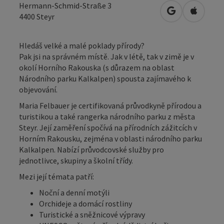
Hermann-Schmid-Straße 3
Otevřít v Map
Otevřít
4400
Steyr
Hledáš velké a malé poklady přírody?
Pak jsi na správném místě. Jak v létě, tak v zimě je v
okolí Horního Rakouska (s důrazem na oblast
Národního parku Kalkalpen) spousta zajímavého k
objevování.
Maria Felbauer je certifikovaná průvodkyně přírodou a
turistikou a také rangerka národního parku z města
Steyr. Její zaměření spočívá na přírodních zážitcích v
Horním Rakousku, zejména v oblasti národního parku
Kalkalpen. Nabízí průvodcovské služby pro
jednotlivce, skupiny a školní třídy.
Mezi její témata patří:
Noční a denní motýli
Orchideje a domácí rostliny
Turistické a sněžnicové výpravy