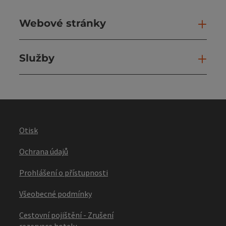
Webové stránky
Web
Služby
Slu
Otisk
Ochrana údajů
Prohlášení o přístupnosti
Všeobecné podmínky
Cestovní pojištění - Zrušení
rezervace hotelu