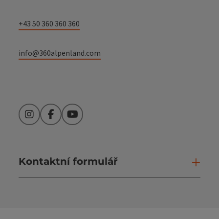
+43 50 360 360 360
info@360alpenland.com
Instagram
Facebook
YouTube
Kontaktní formulář
Otev