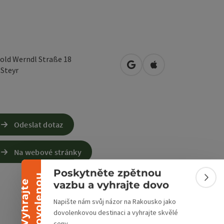
old Werndl Straße 18
Otevřít v Mapách Google
Otevřít v Mapách A
0
Steyr
Odeslat dotaz
Sbalit banner
Na webové stránky
Poskytněte zpětnou
u
Sbali
V
y
h
r
a
j
t
e
d
o
v
o
l
e
n
o
vazbu a vyhrajte dovo
Napište nám svůj názor na Rakousko jako
dovolenkovou destinaci a vyhrajte skvělé
ceny.