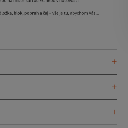
bo na místě kartou EC nebo v hotovosti.
ložka, blok, popruh a čaj
– vše je tu, abychom Vás ...