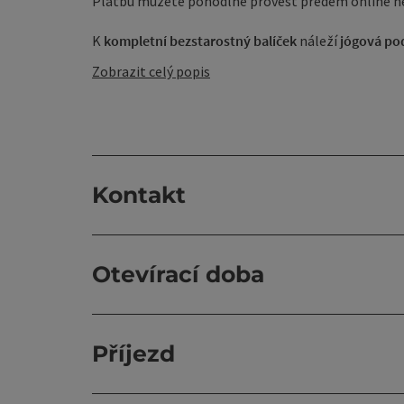
Platbu můžete pohodlně provést předem online ne
K
kompletní bezstarostný balíček
náleží
jógová pod
Zobrazit celý popis
Kontakt
Otevírací doba
Příjezd