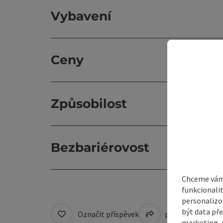
Vybavení
Ceny
Způsobilost
Bezbariérovost
Chceme vám 
funkcionali
personalizo
být data pře
Označit příspěvek
přejít na pozná
marketing, p