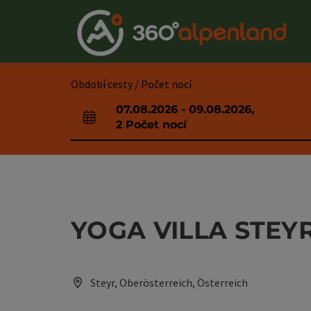
Accesskey
Accesskey
Accesskey
Accesskey
Accesskey
Accesskey
Accesskey
Accesskey
Obsah
Navigace
Začátek stránky
Kontakt
Hledám
Impressum
Pokyny k používání webové stránky
Úvodní strana
[0]
[4]
[3]
[1]
[5]
[7]
[2]
[6]
Období cesty / Počet nocí
07.08.2026
-
09.08.2026
,
Pole příjezdu a odjezdu
2
Počet nocí
YOGA VILLA STEY
Steyr, Oberösterreich, Österreich