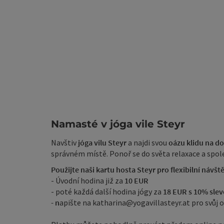
Namasté v jóga vile Steyr
Navštiv
jóga vilu Steyr
a najdi svou
oázu klidu na d
správném místě. Ponoř se do světa relaxace a spole
Použijte naši kartu hosta Steyr pro flexibilní návšt
- Úvodní hodina již za
10 EUR
- poté každá další hodina jógy za
18 EUR s 10% sle
- n
apište na katharina@yogavillasteyr.at pro svůj 