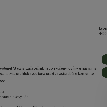
Leop
440
ovolené
! Ať už jsi začátečník nebo zkušený jogín – u nás jsi na
čenství a prohlub svou jóga praxi v naší srdečné komunitě.
ěvy:
vou
osobní slevový kód