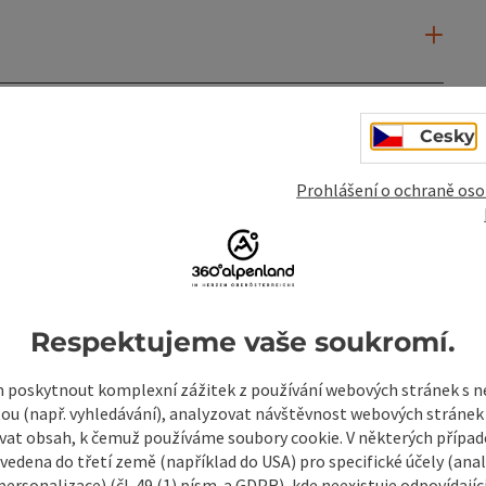
Cesky
Prohlášení o ochraně oso
Respektujeme vaše soukromí.
poskytnout komplexní zážitek z používání webových stránek s
tou (např. vyhledávání), analyzovat návštěvnost webových stránek
vat obsah, k čemuž používáme soubory cookie. V některých příp
vedena do třetí země (například do USA) pro specifické účely (anal
mky
Vytvořit PDF
Vytisknout příspěvek
V okol
ersonalizace) (čl. 49 (1) písm. a GDPR), kde neexistuje odpovídajíc