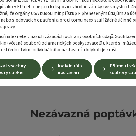
ů jako v EU nebo nejsou k dispozici vhodné záruky (ve smyslu čl. 4
žné, že orgány USA budou mít přístup k přeneseným údajům za ú
 nebo sledovacích opatření a proti tomu neexistují žádné účinné p
nápravy.
ací naleznete v našich zásadách ochrany osobních údajů. Souhlase
kie (včetně souborů od amerických poskytovatelů), které si může
ostřednictvím individuálního nastavení a kdykoli je zrušit.
zat všechny
Individuální
Přijmout vš
ory cookie
nastavení
soubory coo
Nezávazná poptáv