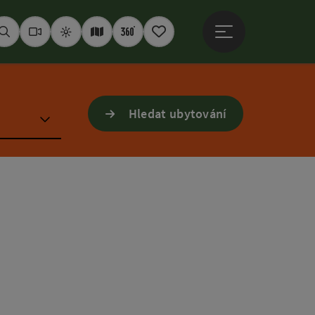
Otevřít hlavní men
Hledat
Webkamery
Počasí
Interaktivní mapa
360° panoramata
Poznámkový blok
Hledat ubytování