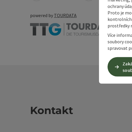
ochrany údaj
Proto je mo
powered by
TOURDATA
kontrolních
prostředky 
Více inform
soubory coo
spravovat pr
Zaká
soub
Kontakt