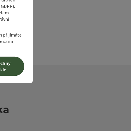
6 GDPR).
čelem
rávní
m přijímáte
te sami
echny
kie
ka