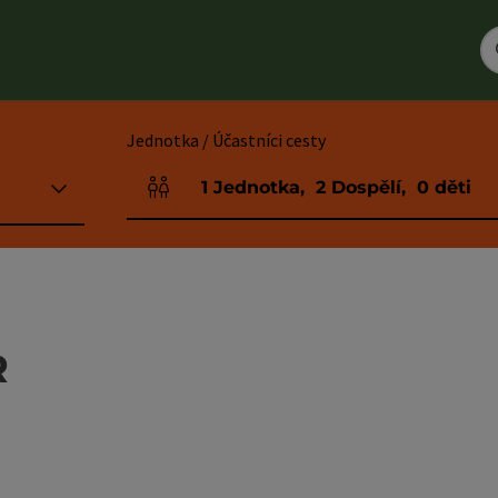
Jednotka / Účastníci cesty
1
Jednotka
,
2
Dospělí
,
0
děti
Počet jednotek a polí pro osoby
R