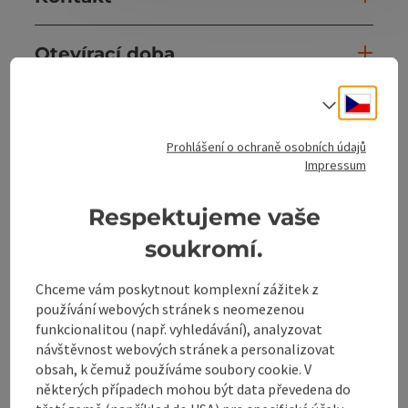
Otevírací doba
Cesky
Volba j
Příjezd
Prohlášení o ochraně osobních údajů
Impressum
Vybavení
Respektujeme vaše
Ceny
soukromí.
Způsobilost
Chceme vám poskytnout komplexní zážitek z
používání webových stránek s neomezenou
funkcionalitou (např. vyhledávání), analyzovat
Bezbariérovost
návštěvnost webových stránek a personalizovat
obsah, k čemuž používáme soubory cookie. V
některých případech mohou být data převedena do