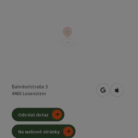
Bahnhofstraße 3
Otevřít v Mapá
Otevřít 
4460
Losenstein
Odeslat dotaz
Na webové stránky