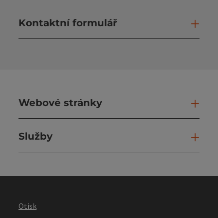
Kontaktní formulář
Otev
Webové stránky
Web
Služby
Slu
Otisk