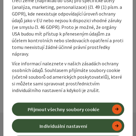
třetí země (například do USA) pro specifické účely
(analýza, marketing, personalizace) (čl. 49 (1) písm. a
Označit příspěvek
GDPR), kde neexistuje odpovídající úroveň ochrany
Vytisknout
údajů jako v EU nebo nejsou k dispozici vhodné záruky
příspěvek
(ve smyslu čl. 46 GDPR). Proto je možné, že orgány
přejít na poznámky
USA budou mít přístup k přeneseným údajům za
V okolí
účelem kontrolních nebo sledovacích opatření a proti
Vytvořit PDF
tomu neexistují žádné účinné právní prostředky
nápravy.
powered by
TOURDATA
Více informací naleznete v našich zásadách ochrany
osobních údajů. Souhlasem přijímáte soubory cookie
(včetně souborů od amerických poskytovatelů), které
si můžete sami spravovat prostřednictvím
individuálního nastavení a kdykoli je zrušit.
Přijmout všechny soubory cookie
Individuální nastavení