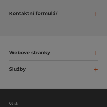
Kontaktní formulář
Otev
Webové stránky
Web
Služby
Slu
Otisk