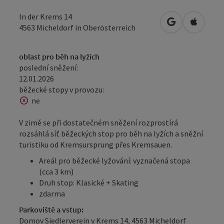
In der Krems 14
Otevřít v Map
Otevřít
4563
Micheldorf in Oberösterreich
oblast pro běh na lyžích
poslední sněžení:
12.01.2026
běžecké stopy v provozu:
ne
V zimě se při dostatečném sněžení rozprostírá
rozsáhlá síť běžeckých stop pro běh na lyžích a sněžní
turistiku od Kremsursprung přes Kremsauen.
Areál pro běžecké lyžování: vyznačená stopa
(cca 3 km)
Druh stop: Klasické + Skating
zdarma
Parkoviště a vstup:
Domov Siedlerverein v Krems 14, 4563 Micheldorf