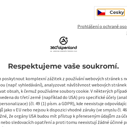
Cesky
Prohlášení o ochraně oso
Respektujeme vaše soukromí.
mky
Vytvořit PDF
Vytisknout příspěvek
V okol
poskytnout komplexní zážitek z používání webových stránek s
tou (např. vyhledávání), analyzovat návštěvnost webových stránek
vat obsah, k čemuž používáme soubory cookie. V některých příp
vedena do třetí země (například do USA) pro specifické účely (anal
ersonalizace) (čl. 49 (1) písm. a GDPR), kde neexistuje odpovídajíc
ů jako v EU nebo nejsou k dispozici vhodné záruky (ve smyslu čl. 4
žné, že orgány USA budou mít přístup k přeneseným údajům za ú
 nebo sledovacích opatření a proti tomu neexistují žádné účinné p