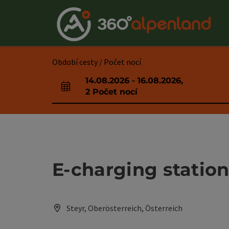
Accesskey
Accesskey
Accesskey
Accesskey
Accesskey
Accesskey
Accesskey
Accesskey
Obsah
Navigace
Začátek stránky
Kontakt
Hledám
Impressum
Pokyny k používání webové stránky
Úvodní strana
[0]
[4]
[3]
[1]
[5]
[7]
[2]
[6]
Období cesty / Počet nocí
14.08.2026
-
16.08.2026
,
Pole příjezdu a odjezdu
2
Počet nocí
E-charging station
Steyr, Oberösterreich, Österreich