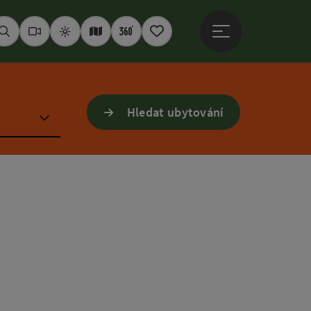
Otevřít hlavní men
Hledat
Webkamery
Počasí
Interaktivní mapa
360° panoramata
Poznámkový blok
Hledat ubytování