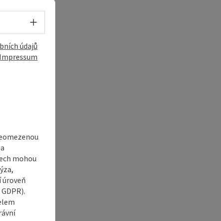
Volba jazyka - Otevřít menu
bních údajů
Impressum
í
 neomezenou
 a
adech mohou
ýza,
í úroveň
6 GDPR).
čelem
rávní