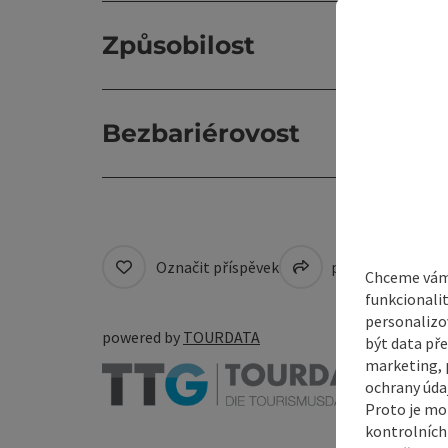
Způsobilost
Bezbariérovost
Označit příspěvek
přejít na pozná
Chceme vám 
funkcionali
personalizo
powered by
TOURDATA
být data pře
marketing, p
ochrany údaj
Proto je mo
kontrolních