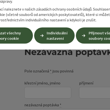
nápravy.
ací naleznete v našich zásadách ochrany osobních údajů. Souhlase
kie (včetně souborů od amerických poskytovatelů), které si může
ostřednictvím individuálního nastavení a kdykoli je zrušit.
zat všechny
Individuální
Přijmout vš
ory cookie
nastavení
soubory coo
Nezávazná poptáv
Pole označená
*
jsou povinná
křestní jméno, jméno
příjmení
nezávazná poptávka
*