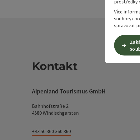
prostředky 
Více inform
soubory coo
spravovat pr
Zaká
soub
Kontakt
Alpenland Tourismus GmbH
Bahnhofstraße 2
4580 Windischgarsten
+43 50 360 360 360