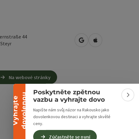
ernstraße 44
Otevřít v Mapách Google
Otevřít v Mapách A
0
Steyr
Sbalit banner
Na webové stránky
Poskytněte zpětnou
u
Sbali
V
y
h
r
a
j
t
e
d
o
v
o
l
e
n
o
vazbu a vyhrajte dovo
Napište nám svůj názor na Rakousko jako
dovolenkovou destinaci a vyhrajte skvělé
ceny.
Zúčastněte se nyní