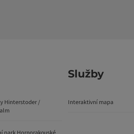
Služby
y Hinterstoder /
Interaktivní mapa
ralm
í park Hornorakouské