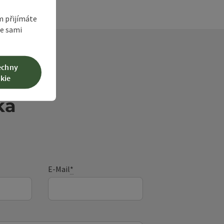
m přijímáte
te sami
echny
kie
ka
E-Mail
*