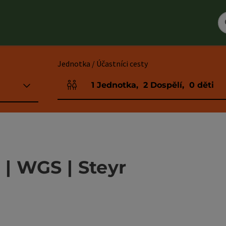
Jednotka / Účastníci cesty
1
Jednotka
,
2
Dospělí
,
0
děti
Počet jednotek a polí pro osoby
 | WGS | Steyr