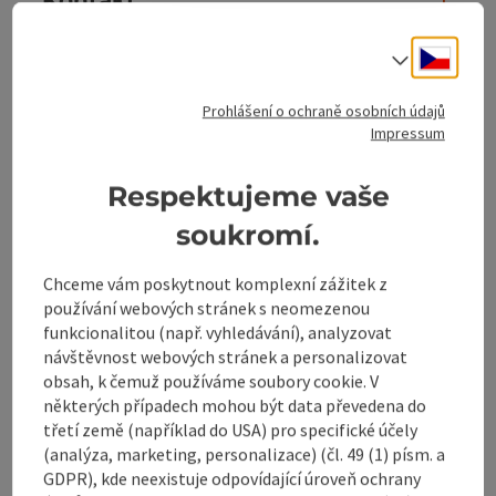
Cesky
Volba j
Otevírací doba
Prohlášení o ochraně osobních údajů
Impressum
Příjezd
Respektujeme vaše
Způsobilost
soukromí.
Bezbariérovost
Chceme vám poskytnout komplexní zážitek z
používání webových stránek s neomezenou
funkcionalitou (např. vyhledávání), analyzovat
návštěvnost webových stránek a personalizovat
obsah, k čemuž používáme soubory cookie. V
některých případech mohou být data převedena do
Označit příspěvek
Vytisknout
třetí země (například do USA) pro specifické účely
příspěvek
(analýza, marketing, personalizace) (čl. 49 (1) písm. a
přejít na poznámky
GDPR), kde neexistuje odpovídající úroveň ochrany
V okolí