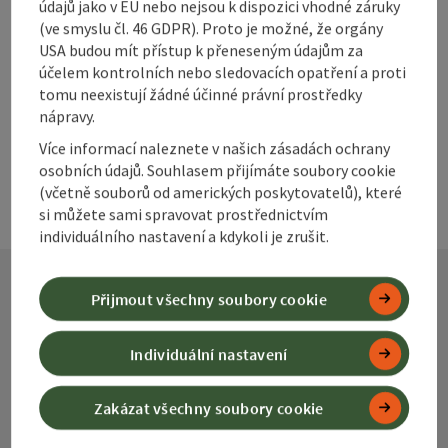
údajů jako v EU nebo nejsou k dispozici vhodné záruky
Vytvořit PDF
(ve smyslu čl. 46 GDPR). Proto je možné, že orgány
USA budou mít přístup k přeneseným údajům za
účelem kontrolních nebo sledovacích opatření a proti
powered by
TOURDATA
tomu neexistují žádné účinné právní prostředky
nápravy.
Více informací naleznete v našich zásadách ochrany
osobních údajů. Souhlasem přijímáte soubory cookie
(včetně souborů od amerických poskytovatelů), které
si můžete sami spravovat prostřednictvím
individuálního nastavení a kdykoli je zrušit.
Přijmout všechny soubory cookie
Kontakt
Individuální nastavení
Alpenland Tourismus GmbH
Zakázat všechny soubory cookie