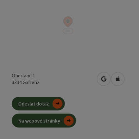
Oberland 1
Otevřít v Mapá
Otevřít 
3334
Gaflenz
Odeslat dotaz
Na webové stránky