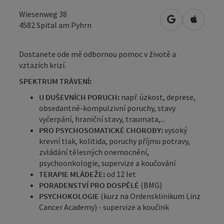
Wiesenweg 38
Otevřít v Map
Otevřít
4582
Spital am Pyhrn
Dostanete ode mě odbornou pomoc v životě a
vztazích krizí.
SPEKTRUM TRÁVENÍ:
U DUŠEVNÍCH PORUCH:
např. úzkost, deprese,
obsedantně-kompulzivní poruchy, stavy
vyčerpání, hraniční stavy, traumata,...
PRO PSYCHOSOMATICKÉ CHOROBY:
vysoký
krevní tlak, kolitida, poruchy příjmu potravy,
zvládání tělesných onemocnění,
psychoonkologie, supervize a koučování
TERAPIE MLÁDEŽE:
od 12 let
PORADENSTVÍ PRO DOSPĚLÉ
(BMG)
PSYCHOKOLOGIE
(kurz na Ordensklinikum Linz
Cancer Academy) - supervize a koučink