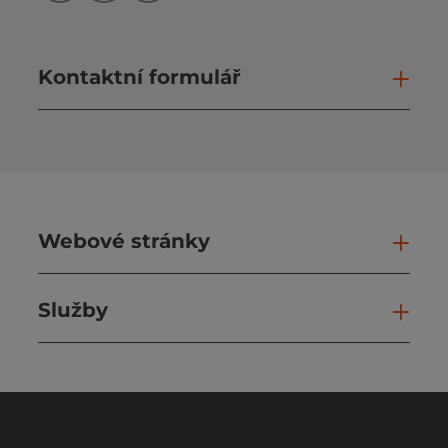
Kontaktní formulář
Otev
Webové stránky
Web
Služby
Slu