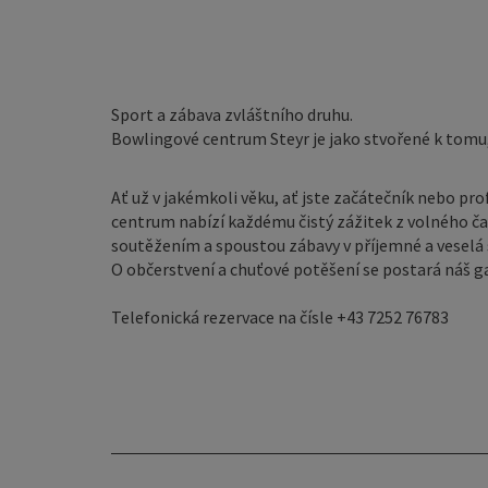
Sport a zábava zvláštního druhu.
Bowlingové centrum Steyr je jako stvořené k tomu,
Ať už v jakémkoli věku, ať jste začátečník nebo pro
centrum nabízí každému čistý zážitek z volného č
soutěžením a spoustou zábavy v příjemné a veselá 
O občerstvení a chuťové potěšení se postará náš 
Telefonická rezervace na čísle +43 7252 76783