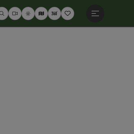
Otevřít hlavní men
Hledat
Webkamery
Počasí
Interaktivní mapa
360° panoramata
Poznámkový blok
copyright