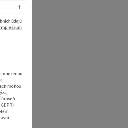
Volba jazyka - Otevřít menu
bních údajů
Impressum
í
 neomezenou
 a
adech mohou
ýza,
í úroveň
6 GDPR).
čelem
rávní