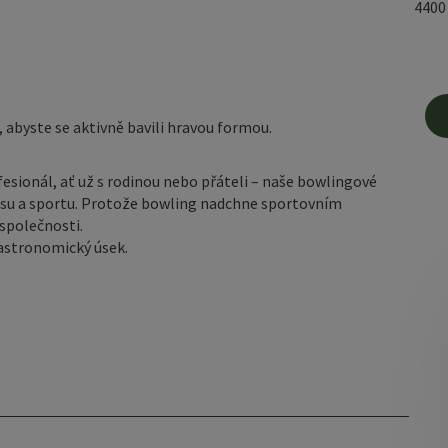
440
 abyste se aktivně bavili hravou formou.
fesionál, ať už s rodinou nebo přáteli – naše bowlingové
asu a sportu. Protože bowling nadchne sportovním
společnosti.
gastronomický úsek.