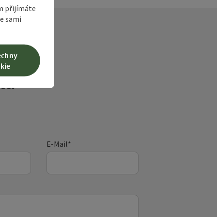
m přijímáte
te sami
echny
kie
ka
E-Mail
*