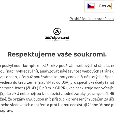
Cesky
Prohlášení o ochraně oso
Respektujeme vaše soukromí.
mky
Vytvořit PDF
Vytisknout příspěvek
V okol
poskytnout komplexní zážitek z používání webových stránek s
tou (např. vyhledávání), analyzovat návštěvnost webových stránek
vat obsah, k čemuž používáme soubory cookie. V některých příp
vedena do třetí země (například do USA) pro specifické účely (anal
ersonalizace) (čl. 49 (1) písm. a GDPR), kde neexistuje odpovídajíc
ů jako v EU nebo nejsou k dispozici vhodné záruky (ve smyslu čl. 4
žné, že orgány USA budou mít přístup k přeneseným údajům za ú
 nebo sledovacích opatření a proti tomu neexistují žádné účinné p
nápravy.