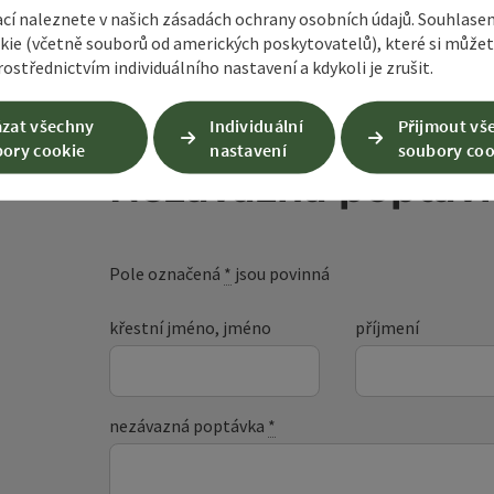
ací naleznete v našich zásadách ochrany osobních údajů. Souhlase
kie (včetně souborů od amerických poskytovatelů), které si může
ostřednictvím individuálního nastavení a kdykoli je zrušit.
zat všechny
Individuální
Přijmout vš
ory cookie
nastavení
soubory coo
Nezávazná poptáv
Pole označená
*
jsou povinná
křestní jméno, jméno
příjmení
nezávazná poptávka
*