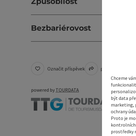
Způsobilost
Bezbariérovost
Označit příspěvek
přejít na pozná
Chceme vám 
funkcionali
powered by
TOURDATA
personalizo
být data pře
marketing, p
ochrany údaj
Proto je mo
kontrolních
prostředky 