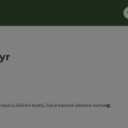
yr
©
otevřít 