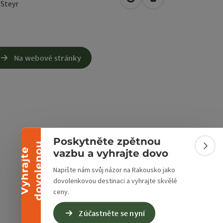
Otevřít v Mapách Google
Otevřít v Mapách A
0
Steyr
Na webové stránky
Sbalit banner
Poskytněte zpětnou
u
Sbali
V
y
h
r
a
j
t
e
d
o
v
o
l
e
n
o
vazbu a vyhrajte dovo
Napište nám svůj názor na Rakousko jako
dovolenkovou destinaci a vyhrajte skvělé
ceny.
Zúčastněte se nyní