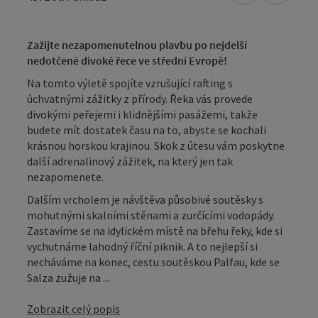
Zažijte nezapomenutelnou plavbu po nejdelší
nedotčené divoké řece ve střední Evropě!
Na tomto výletě spojíte vzrušující rafting s
úchvatnými zážitky z přírody. Řeka vás provede
divokými peřejemi i klidnějšími pasážemi, takže
budete mít dostatek času na to, abyste se kochali
krásnou horskou krajinou. Skok z útesu vám poskytne
další adrenalinový zážitek, na který jen tak
nezapomenete.
Dalším vrcholem je návštěva působivé soutěsky s
mohutnými skalními stěnami a zurčícími vodopády.
Zastavíme se na idylickém místě na břehu řeky, kde si
vychutnáme lahodný říční piknik. A to nejlepší si
necháváme na konec, cestu soutěskou Palfau, kde se
Salza zužuje na ...
Zobrazit celý popis