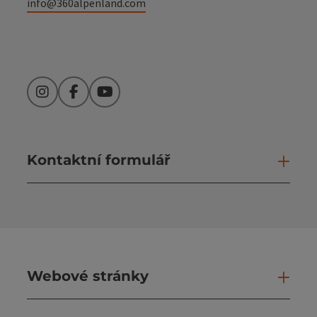
info@360alpenland.com
Instagram
Facebook
YouTube
Kontaktní formulář
Otev
Webové stránky
Web