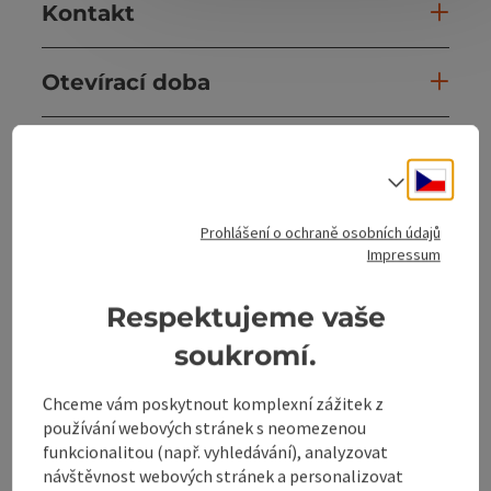
Kontakt
Otevírací doba
Příjezd
Cesky
Volba j
Ceny
Prohlášení o ochraně osobních údajů
Impressum
Objekty na zapůjčení / na
Respektujeme vaše
pronájem
soukromí.
Spolupráce
Chceme vám poskytnout komplexní zážitek z
používání webových stránek s neomezenou
Způsobilost
funkcionalitou (např. vyhledávání), analyzovat
návštěvnost webových stránek a personalizovat