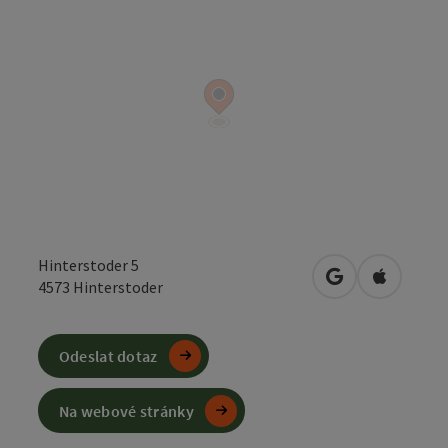
Hinterstoder 5
Otevřít v Mapá
Otevřít 
4573
Hinterstoder
Odeslat dotaz
Na webové stránky