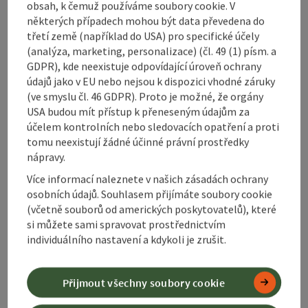
obsah, k čemuž používáme soubory cookie. V
Bezbariérovost
některých případech mohou být data převedena do
třetí země (například do USA) pro specifické účely
(analýza, marketing, personalizace) (čl. 49 (1) písm. a
GDPR), kde neexistuje odpovídající úroveň ochrany
údajů jako v EU nebo nejsou k dispozici vhodné záruky
(ve smyslu čl. 46 GDPR). Proto je možné, že orgány
Označit příspěvek
Vytisknout
USA budou mít přístup k přeneseným údajům za
příspěvek
účelem kontrolních nebo sledovacích opatření a proti
přejít na poznámky
tomu neexistují žádné účinné právní prostředky
V okolí
nápravy.
Vytvořit PDF
Více informací naleznete v našich zásadách ochrany
osobních údajů. Souhlasem přijímáte soubory cookie
powered by
TOURDATA
(včetně souborů od amerických poskytovatelů), které
si můžete sami spravovat prostřednictvím
individuálního nastavení a kdykoli je zrušit.
Přijmout všechny soubory cookie