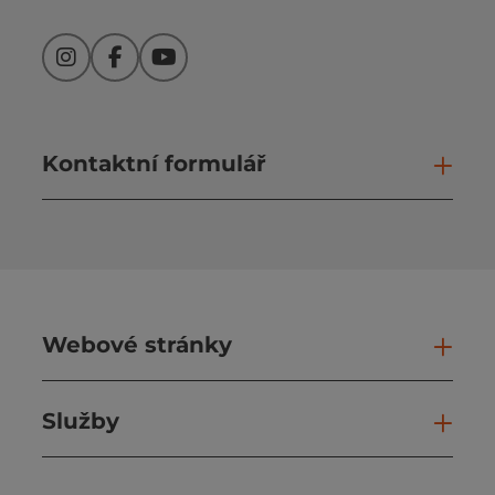
Instagram
Facebook
YouTube
Kontaktní formulář
Otev
Webové stránky
Web
Služby
Slu