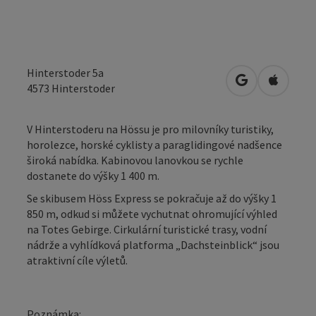
Hinterstoder 5a
Otevřít v Map
Otevřít
4573
Hinterstoder
V Hinterstoderu na Hössu je pro milovníky turistiky,
horolezce, horské cyklisty a paraglidingové nadšence
široká nabídka. Kabinovou lanovkou se rychle
dostanete do výšky 1 400 m.
Se skibusem Höss Express se pokračuje až do výšky 1
850 m, odkud si můžete vychutnat ohromující výhled
na Totes Gebirge. Cirkulární turistické trasy, vodní
nádrže a vyhlídková platforma „Dachsteinblick“ jsou
atraktivní cíle výletů.
Poznámka: