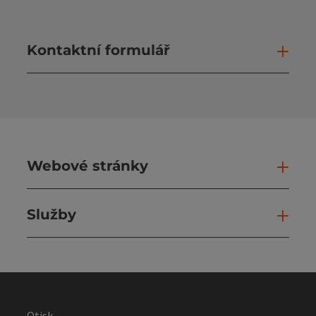
Kontaktní formulář
Otev
Webové stránky
Web
Služby
Slu
Otisk