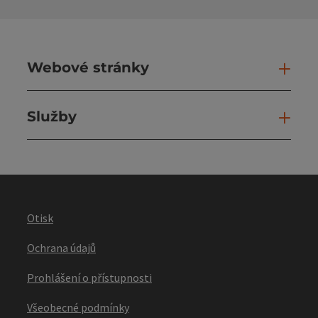
Webové stránky
Web
Služby
Slu
Otisk
Ochrana údajů
Prohlášení o přístupnosti
Všeobecné podmínky