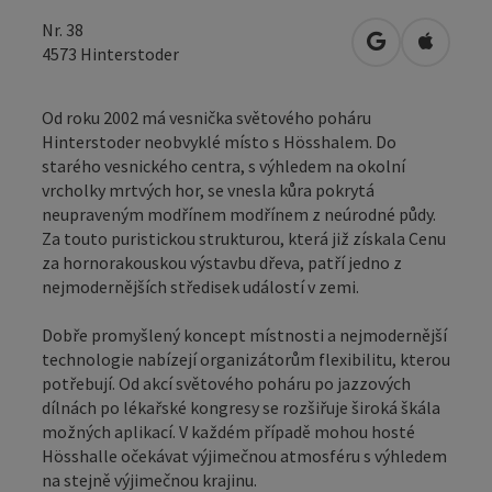
Nr. 38
Otevřít v Map
Otevřít
4573
Hinterstoder
Od roku 2002 má vesnička světového poháru
Hinterstoder neobvyklé místo s Hösshalem. Do
starého vesnického centra, s výhledem na okolní
vrcholky mrtvých hor, se vnesla kůra pokrytá
neupraveným modřínem modřínem z neúrodné půdy.
Za touto puristickou strukturou, která již získala Cenu
za hornorakouskou výstavbu dřeva, patří jedno z
nejmodernějších středisek událostí v zemi.
Dobře promyšlený koncept místnosti a nejmodernější
technologie nabízejí organizátorům flexibilitu, kterou
potřebují. Od akcí světového poháru po jazzových
dílnách po lékařské kongresy se rozšiřuje široká škála
možných aplikací. V každém případě mohou hosté
Hösshalle očekávat výjimečnou atmosféru s výhledem
na stejně výjimečnou krajinu.