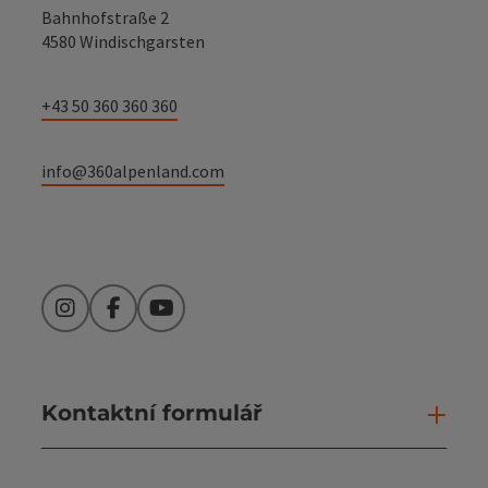
Bahnhofstraße 2
4580 Windischgarsten
+43 50 360 360 360
info@360alpenland.com
Instagram
Facebook
YouTube
Kontaktní formulář
Otev