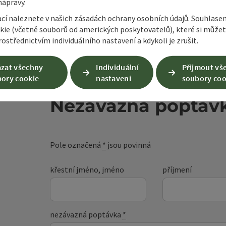
nápravy.
ací naleznete v našich zásadách ochrany osobních údajů. Souhlase
kie (včetně souborů od amerických poskytovatelů), které si může
ostřednictvím individuálního nastavení a kdykoli je zrušit.
zat všechny
Individuální
Přijmout vš
ory cookie
nastavení
soubory coo
Nezávazná poptáv
Pole označená
*
jsou povinná
křestní jméno, jméno
příjmení
nezávazná poptávka
*