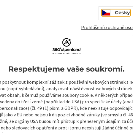
Cesky
Prohlášení o ochraně oso
Respektujeme vaše soukromí.
mky
Vytvořit PDF
Vytisknout příspěvek
V okol
poskytnout komplexní zážitek z používání webových stránek s
tou (např. vyhledávání), analyzovat návštěvnost webových stránek
vat obsah, k čemuž používáme soubory cookie. V některých příp
vedena do třetí země (například do USA) pro specifické účely (anal
ersonalizace) (čl. 49 (1) písm. a GDPR), kde neexistuje odpovídajíc
ů jako v EU nebo nejsou k dispozici vhodné záruky (ve smyslu čl. 4
žné, že orgány USA budou mít přístup k přeneseným údajům za ú
 nebo sledovacích opatření a proti tomu neexistují žádné účinné p