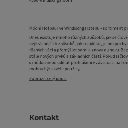
4580
Windischgarsten
Módní Hofbaur ve Windischgarstenu - sortiment pr
Dnes existuje mnoho různých způsobů, jak se člově
nejkrásnějších způsobů, jak to udělat, je bezpoc
různých věcí a přemýšlet sami a znovu a znovu. Be
stále nových prvků a základních částí. Pokud si člov
s módou nebo udělat prohlášení v závislosti na t
mohou být skvěle použity, ...
Zobrazit celý popis
Kontakt