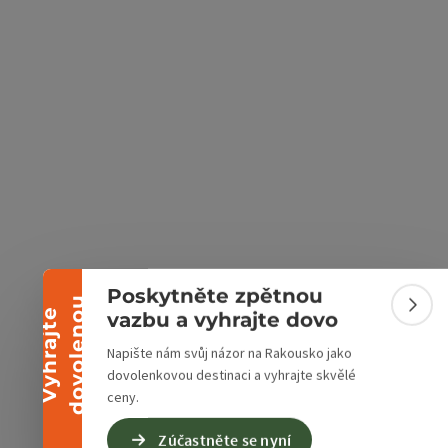
ách Google
v Mapách Apple
Sbalit banner
Poskytněte zpětnou
u
Sbali
V
y
h
r
a
j
t
e
d
o
v
o
l
e
n
o
vazbu a vyhrajte dovo
Napište nám svůj názor na Rakousko jako
dovolenkovou destinaci a vyhrajte skvělé
ceny.
Zúčastněte se nyní