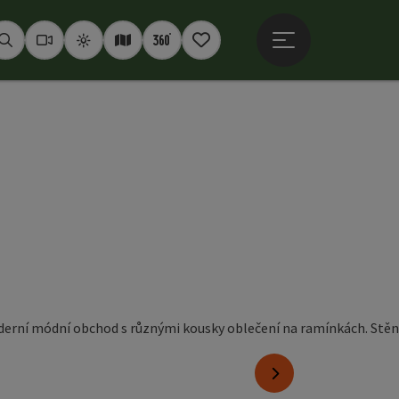
Otevřít hlavní men
Hledat
Webkamery
Počasí
Interaktivní mapa
360° panoramata
Poznámkový blok
opyright
nächstes Element