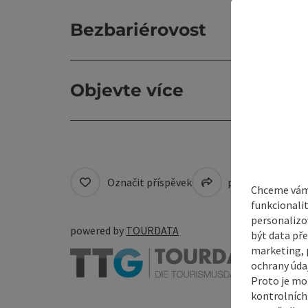
Bezbariérovost
Objevte více
Označit příspěvek
přejít na pozná
Chceme vám 
funkcionali
personalizo
powered by
TOURDATA
být data pře
marketing, p
ochrany údaj
Proto je mo
kontrolních