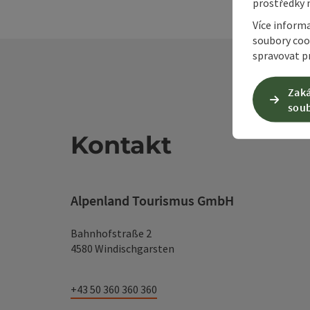
prostředky 
Více inform
soubory coo
spravovat pr
Zaká
soub
Kontakt
Alpenland Tourismus GmbH
Bahnhofstraße 2
4580 Windischgarsten
+43 50 360 360 360