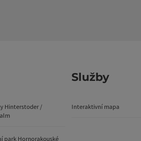
Služby
y Hinterstoder /
Interaktivní mapa
ralm
í park Hornorakouské