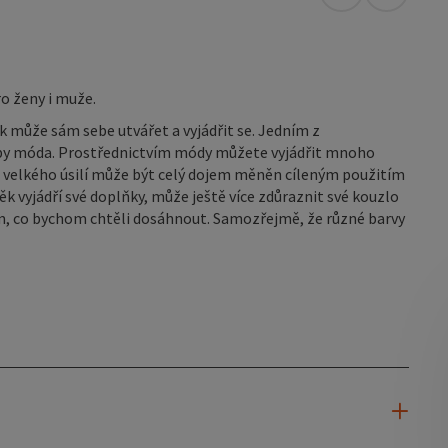
Otevřít v Map
Otevřít 
o ženy i muže.
k může sám sebe utvářet a vyjádřit se. Jedním z
hyby móda. Prostřednictvím módy můžete vyjádřit mnoho
z velkého úsilí může být celý dojem měněn cíleným použitím
ěk vyjádří své doplňky, může ještě více zdůraznit své kouzlo
om, co bychom chtěli dosáhnout. Samozřejmě, že různé barvy