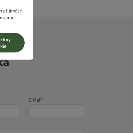
m přijímáte
te sami
echny
kie
ka
E-Mail
*