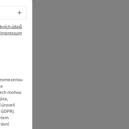
Volba jazyka - Otevřít menu
bních údajů
Impressum
í
 neomezenou
 a
adech mohou
ýza,
í úroveň
6 GDPR).
čelem
rávní