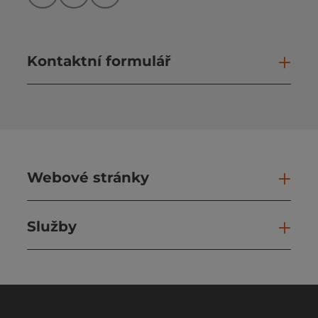
Kontaktní formulář
Otev
Webové stránky
Web
Služby
Slu