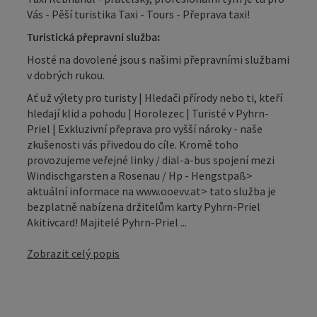
Vás - Pěší turistika Taxi - Tours - Přeprava taxi!
Turistická přepravní služba:
Hosté na dovolené jsou s našimi přepravními službami
v dobrých rukou.
Ať už výlety pro turisty | Hledači přírody nebo ti, kteří
hledají klid a pohodu | Horolezec | Turisté v Pyhrn-
Priel | Exkluzivní přeprava pro vyšší nároky - naše
zkušenosti vás přivedou do cíle. Kromě toho
provozujeme veřejné linky / dial-a-bus spojení mezi
Windischgarsten a Rosenau / Hp - Hengstpaß>
aktuální informace na www.ooevv.at> tato služba je
bezplatně nabízena držitelům karty Pyhrn-Priel
Akitivcard! Majitelé Pyhrn-Priel ...
Zobrazit celý popis