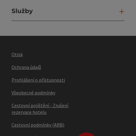
Služby
Slu
Otisk
Ochrana údajů
Prohlášení o přístupnosti
Všeobecné podmínky
Cestovní pojištění - Zrušení
rezervace hotelu
Cestovní podmínky (ARB)