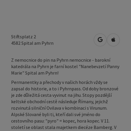
Stiftsplatz 2
Otevřít v Map
Otevřít
4582
Spital am Pyhrn
Z nemocnice do pin na Pyhrn nemocnice - barokní
katedrála na Pyhrn je farní kostel "Nanebevzetí Panny
Marie" Spital am Pyhrn!
Permanentky a přechody v našich horách vždy se
zapsal do historie, a to i Pyhrnpass. Od doby bronzové
je zde důležitá cesta vyvinut na jihu. Stopy pozdější
keltské obchodní cestě následuje Římany, jejichž
rozvinutá silniční Ovilava v kombinaci s Virunum.
Alpské Slované byli ti, kteří dali své jméno do
cestovního pasu: "pyro" = kopec, hora kopec. V 11.
století se oblast stala majetkem diecéze Bamberg. V