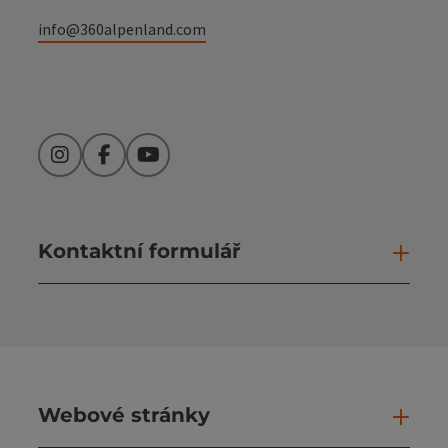
info@360alpenland.com
Instagram
Facebook
YouTube
Kontaktní formulář
Otev
Webové stránky
Web