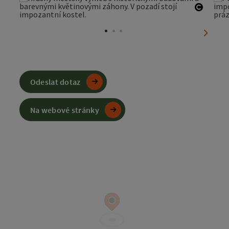
otevřít
nächst
Odeslat dotaz
Na webové stránky