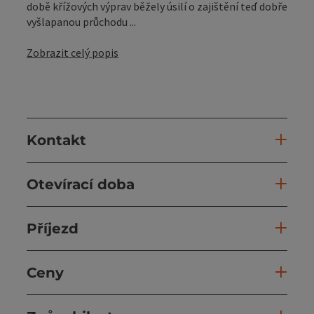
době křížových výprav běžely úsilí o zajištění teď dobře
vyšlapanou průchodu ...
Zobrazit celý popis
Kontakt
Otevírací doba
Příjezd
Ceny