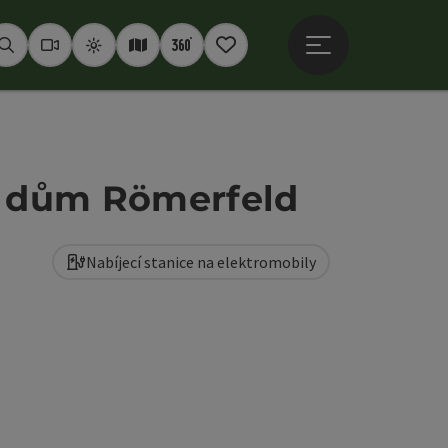
Otevřít hlavní men
Hledat
Webkamery
Počasí
Interaktivní mapa
360° panoramata
Poznámkový blok
ní dům Römerfeld
Nabíjecí stanice na elektromobily
copyright