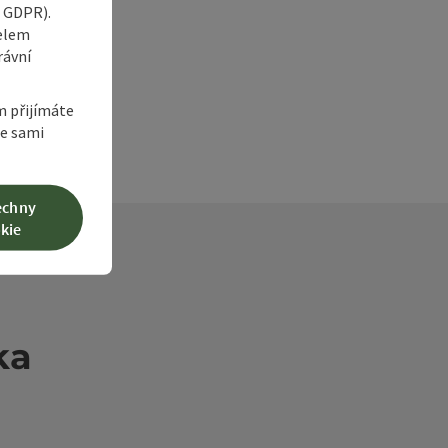
6 GDPR).
čelem
rávní
m přijímáte
te sami
echny
kie
ka