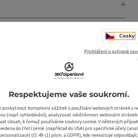
Cesky
Prohlášení o ochraně oso
Respektujeme vaše soukromí.
poskytnout komplexní zážitek z používání webových stránek s
tou (např. vyhledávání), analyzovat návštěvnost webových stránek
vat obsah, k čemuž používáme soubory cookie. V některých příp
mky
Vytvořit PDF
Vytisknout příspěvek
V okol
vedena do třetí země (například do USA) pro specifické účely (anal
ersonalizace) (čl. 49 (1) písm. a GDPR), kde neexistuje odpovídajíc