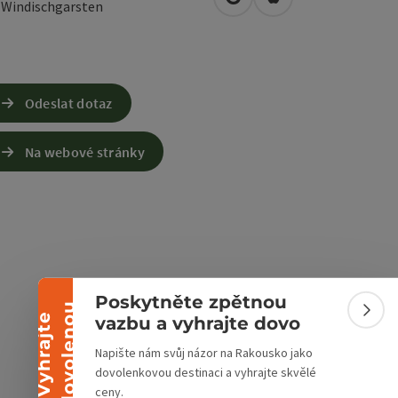
Otevřít v Mapách Google
Otevřít v Mapách A
0
Windischgarsten
Odeslat dotaz
Na webové stránky
Sbalit banner
Poskytněte zpětnou
u
Sbali
V
y
h
r
a
j
t
e
d
o
v
o
l
e
n
o
vazbu a vyhrajte dovo
Napište nám svůj názor na Rakousko jako
dovolenkovou destinaci a vyhrajte skvělé
ceny.