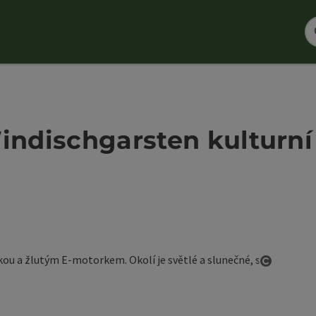
Windischgarsten kultur
otevřít 