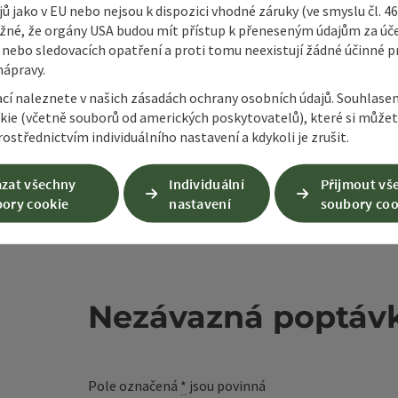
ů jako v EU nebo nejsou k dispozici vhodné záruky (ve smyslu čl. 4
žné, že orgány USA budou mít přístup k přeneseným údajům za ú
 nebo sledovacích opatření a proti tomu neexistují žádné účinné p
nápravy.
ací naleznete v našich zásadách ochrany osobních údajů. Souhlase
kie (včetně souborů od amerických poskytovatelů), které si může
ostřednictvím individuálního nastavení a kdykoli je zrušit.
zat všechny
Individuální
Přijmout vš
ory cookie
nastavení
soubory coo
Nezávazná poptáv
Pole označená
*
jsou povinná