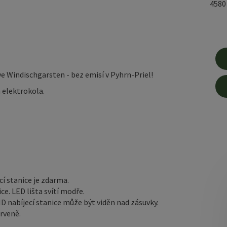
458
 Windischgarsten - bez emisí v Pyhrn-Priel!
a elektrokola.
cí stanice je zdarma.
ce. LED lišta svítí modře.
.ID nabíjecí stanice může být viděn nad zásuvky.
erveně.