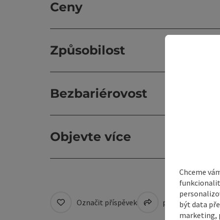
Ceny
Způsobilost
Bezbariérovost
Objevte více
Chceme vám 
funkcionali
personalizo
Označit příspěvek
přejít na pozná
být data pře
marketing, p