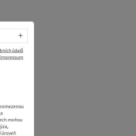
Volba jazyka - Otevřít menu
bních údajů
Impressum
 neomezenou
 a
adech mohou
í
ýza,
í úroveň