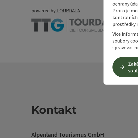
ochrany údaj
Proto je mo
powered by
TOURDATA
kontrolních
prostředky 
Více inform
soubory coo
spravovat pr
Zaká
soub
Kontakt
Alpenland Tourismus GmbH