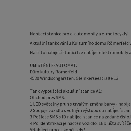
Nabíjecí stanice pro e-automobily a e-motocykly!
Aktuální tankování u Kulturního domu Römerfeld ve
Na této nabíjecí stanici lze nabíjet elektromobily 
UMÍSTĚNÍ E-AUTOMAT:
Dům kultury Römerfeld
4580 Windischgarsten, Gleinkerseestraße 13
Tank vypouštěcí aktuální stanice A1:
Obchod přes SMS:
1 LED světelný pruh s trvalým změnu barvy - nabíje
2 Spojuje vozidlo s volným výstupu do nabíjecí stani
3 Pošlete SMS s ID nabíjecí stanice na zadané číslo
4 Po identifikaci je načten vozidlo. LED lišta svítí č
5Nabíjecí proces končí, když