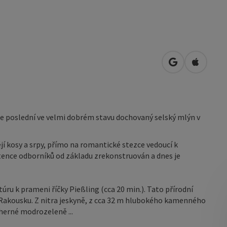
Otevřít v Map
Otevřít 
e poslední ve velmi dobrém stavu dochovaný selský mlýn v
jí kosy a srpy, přímo na romantické stezce vedoucí k
stence odborníků od základu zrekonstruován a dnes je
ru k prameni říčky Pießling (cca 20 min.). Tato přírodní
Rakousku. Z nitra jeskyně, z cca 32 m hlubokého kamenného
herné modrozeleně ...