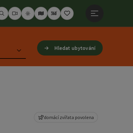
Otevřít hlavní men
Hledat
Webkamery
Počasí
Interaktivní mapa
360° panoramata
Poznámkový blok
Hledat ubytování
domácí zvířata povolena