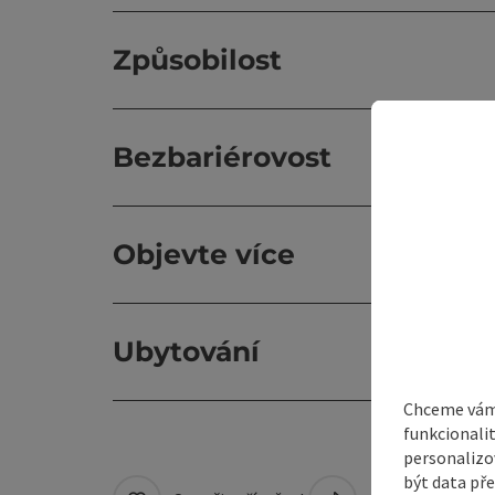
Způsobilost
Bezbariérovost
Objevte více
Ubytování
Chceme vám 
funkcionali
personalizo
být data pře