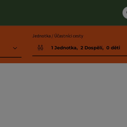
Jednotka / Účastníci cesty
1
Jednotka
,
2
Dospělí
,
0
děti
Počet jednotek a polí pro osoby