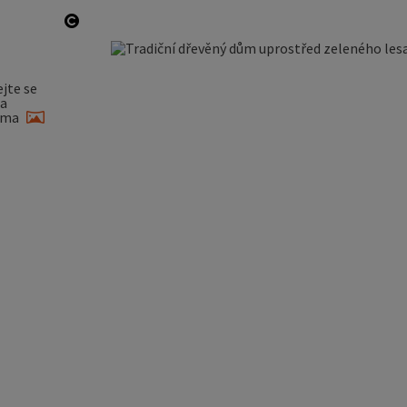
otevřít copyright
jte se
a
ama