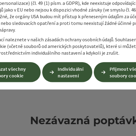
mky
Vytvořit PDF
Vytisknout příspěvek
V okol
ersonalizace) (čl. 49 (1) písm. a GDPR), kde neexistuje odpovídajíc
ů jako v EU nebo nejsou k dispozici vhodné záruky (ve smyslu čl. 4
žné, že orgány USA budou mít přístup k přeneseným údajům za ú
 nebo sledovacích opatření a proti tomu neexistují žádné účinné p
nápravy.
ací naleznete v našich zásadách ochrany osobních údajů. Souhlase
kie (včetně souborů od amerických poskytovatelů), které si může
ostřednictvím individuálního nastavení a kdykoli je zrušit.
zat všechny
Individuální
Přijmout vš
ory cookie
nastavení
soubory coo
Nezávazná poptáv