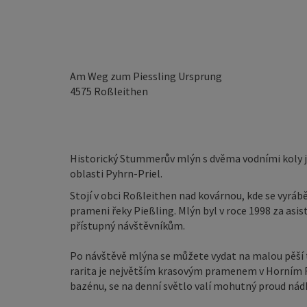
Am Weg zum Piessling Ursprung
4575
Roßleithen
Historický Stummerův mlýn s dvěma vodními koly j
oblasti Pyhrn-Priel.
Stojí v obci Roßleithen nad kovárnou, kde se vyrábě
prameni řeky Pießling. Mlýn byl v roce 1998 za asi
přístupný návštěvníkům.
Po návštěvě mlýna se můžete vydat na malou pěší tú
rarita je největším krasovým pramenem v Horním 
bazénu, se na denní světlo valí mohutný proud nád