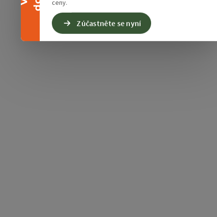
ceny.
Zúčastněte se nyní