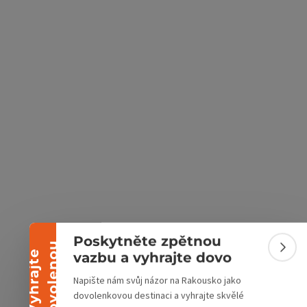
ách Google
v Mapách Apple
Sbalit banner
Poskytněte zpětnou
u
Sbali
V
y
h
r
a
j
t
e
d
o
v
o
l
e
n
o
vazbu a vyhrajte dovo
Napište nám svůj názor na Rakousko jako
dovolenkovou destinaci a vyhrajte skvělé