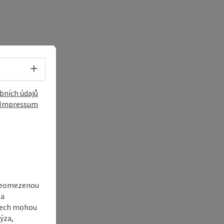
Volba jazyka - Otevřít menu
bních údajů
Impressum
 neomezenou
 a
adech mohou
ýza,