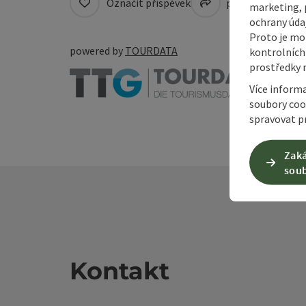
Označit příspěvek
přejít na pozná
marketing, p
ochrany údaj
Proto je mo
powered by
TOURDATA
kontrolních
prostředky 
Více inform
soubory coo
spravovat pr
Zaká
soub
Kontakt