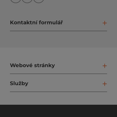
Kontaktní formulář
Otev
Webové stránky
Web
Služby
Slu