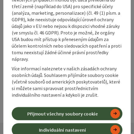
třetí země (například do USA) pro specifické účely
(analýza, marketing, personalizace) (čl. 49 (1) písm. a
GDPR), kde neexistuje odpovídající úroveň ochrany
Označit příspěvek
údajů jako v EU nebo nejsou k dispozici vhodné záruky
Vytisknout
(ve smyslu čl. 46 GDPR). Proto je možné, že orgány
příspěvek
USA budou mít přístup k přeneseným údajům za
přejít na poznámky
účelem kontrolních nebo sledovacích opatření a proti
V okolí
tomu neexistují žádné účinné právní prostředky
Vytvořit PDF
nápravy.
Více informací naleznete v našich zásadách ochrany
powered by
TOURDATA
osobních údajů. Souhlasem přijímáte soubory cookie
(včetně souborů od amerických poskytovatelů), které
si můžete sami spravovat prostřednictvím
individuálního nastavení a kdykoli je zrušit.
Přijmout všechny soubory cookie
Individuální nastavení