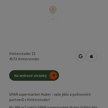
Hinterstoder 15
Otevřít v Mapá
Otevřít 
4573
Hinterstoder
Na webové stránky
SPAR supermarket Huber - vaše jídlo a poštovních
partnerů v Hinterstoder!
Na 300 m2 nabízí SPAR supermarket Huber štědrý den