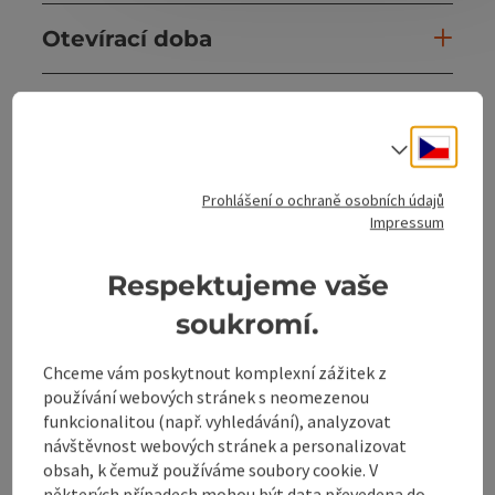
Otevírací doba
Příjezd
Cesky
Volba j
Ceny
Prohlášení o ochraně osobních údajů
Impressum
Spolupráce
Respektujeme vaše
Způsobilost
soukromí.
Chceme vám poskytnout komplexní zážitek z
Bezbariérovost
používání webových stránek s neomezenou
funkcionalitou (např. vyhledávání), analyzovat
návštěvnost webových stránek a personalizovat
Objevte více
obsah, k čemuž používáme soubory cookie. V
některých případech mohou být data převedena do