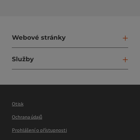
Webové stránky
Web
Služby
Slu
Otisk
Ochrana údajů
Prohlášení o přístupnosti