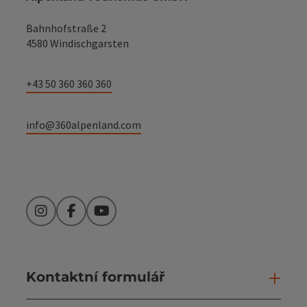
Bahnhofstraße 2
4580 Windischgarsten
+43 50 360 360 360
info@360alpenland.com
Instagram
Facebook
YouTube
Kontaktní formulář
Otev