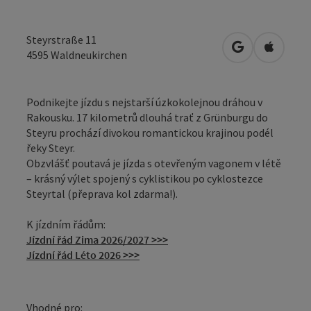
Steyrstraße 11
Otevřít v Map
Otevřít
4595
Waldneukirchen
Podnikejte jízdu s nejstarší úzkokolejnou dráhou v
Rakousku. 17 kilometrů dlouhá trať z Grünburgu do
Steyru prochází divokou romantickou krajinou podél
řeky Steyr.
Obzvlášť poutavá je jízda s otevřeným vagonem v létě
– krásný výlet spojený s cyklistikou po cyklostezce
Steyrtal (přeprava kol zdarma!).
K jízdním řádům:
Jízdní řád Zima 2026/2027 >>>
Jízdní řád Léto 2026 >>>
Vhodné pro: