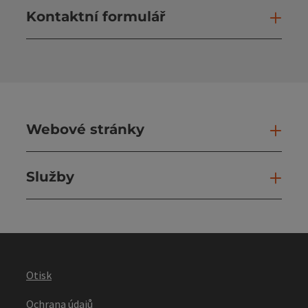
Kontaktní formulář
Otev
Webové stránky
Web
Služby
Slu
Otisk
Ochrana údajů