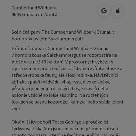
Cumberland Wildpark
Otevřít v Map
Otevřít
4645
Grünau im Almtal
Scénická gem: The Cumberland Wildpark Grünau v
hornorakouském Salzkammergut!
Přírodní zoopark Cumberland Wildpark Grünau
v hornorakouské Salzkammergut se rozprostírá na
ploše více než 60 hektarů. V prostorných výbězích
v přirozeném prostředí zde žijí divoká zvířata alpské a
středoevropské fauny, ale i losí rodinka. Návštěvníci
zblízka spatří mědvěda, vlka, rysa, divoké kočky,
působivá jsou hejna divokých hus, krkavců nebo
kolonie vzácného ibise skalního. Na rozlehlých
loukách se pasou kozorožci, kamzíci nebo stáda jelení
zvěře.
Okolní štíty pohoří Totes Gebirge a protékající
tyrkysová říčka Alm jsou jedinečnou přírodní kulisou
tohoto zooparku, který se řadí k nejlepším v Evropě i