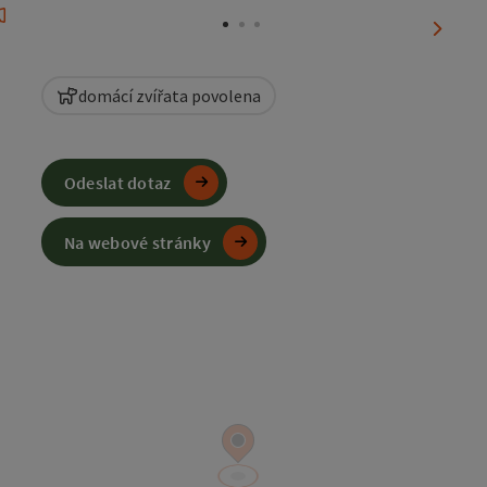
nächst
domácí zvířata povolena
Odeslat dotaz
Na webové stránky