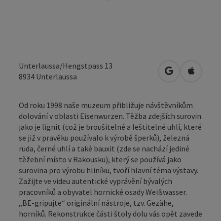
Unterlaussa/Hengstpass 13
Otevřít v Map
Otevřít
8934
Unterlaussa
Od roku 1998 naše muzeum přibližuje návštěvníkům
dolování v oblasti Eisenwurzen. Těžba zdejších surovin
jako je lignit (což je broušitelné a leštitelné uhlí, které
se již v pravěku používalo k výrobě šperků), železná
ruda, černé uhlí a také bauxit (zde se nachází jediné
těžební místo v Rakousku), který se používá jako
surovina pro výrobu hliníku, tvoří hlavní téma výstavy.
Zažijte ve videu autentické vyprávění bývalých
pracovníků a obyvatel hornické osady Weißwasser.
„BE-gripujte“ originální nástroje, tzv. Gezähe,
horníků. Rekonstrukce části štoly dolu vás opět zavede