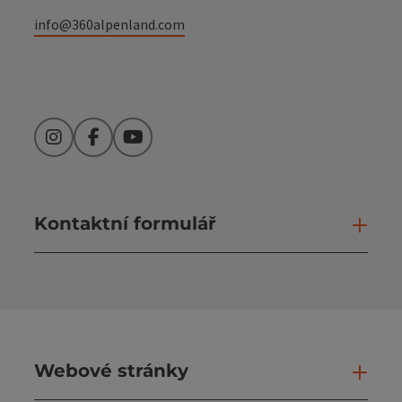
info@360alpenland.com
Instagram
Facebook
YouTube
Kontaktní formulář
Otev
Webové stránky
Web