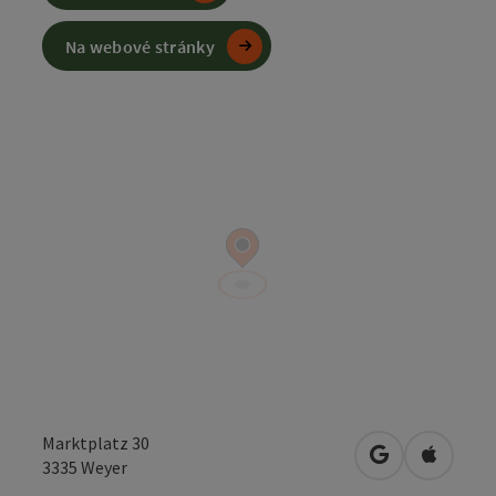
Na webové stránky
Marktplatz 30
Otevřít v Map
Otevřít
3335
Weyer