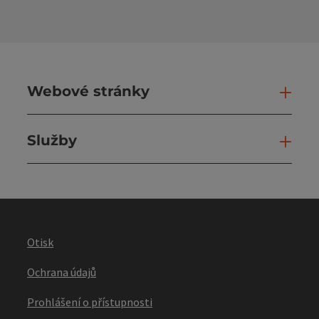
Webové stránky
Web
Služby
Slu
Otisk
Ochrana údajů
Prohlášení o přístupnosti