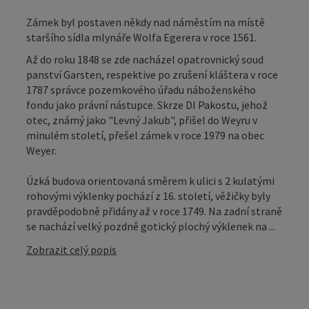
Zámek byl postaven někdy nad náměstím na místě
staršího sídla mlynáře Wolfa Egerera v roce 1561.
Až do roku 1848 se zde nacházel opatrovnický soud
panství Garsten, respektive po zrušení kláštera v roce
1787 správce pozemkového úřadu náboženského
fondu jako právní nástupce. Skrze DI Pakostu, jehož
otec, známý jako "Levný Jakub", přišel do Weyru v
minulém století, přešel zámek v roce 1979 na obec
Weyer.
Úzká budova orientovaná směrem k ulici s 2 kulatými
rohovými výklenky pochází z 16. století, věžičky byly
pravděpodobně přidány až v roce 1749. Na zadní straně
se nachází velký pozdně gotický plochý výklenek na ...
Zobrazit celý popis