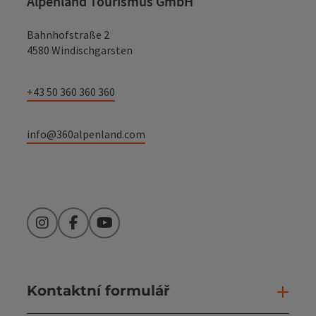
Alpenland Tourismus GmbH
Bahnhofstraße 2
4580 Windischgarsten
+43 50 360 360 360
info@360alpenland.com
Instagram
Facebook
YouTube
Kontaktní formulář
Otev