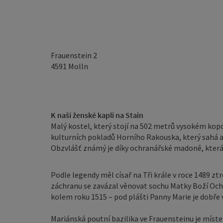
Frauenstein 2
4591
Molln
K naší ženské kapli na Stain
Malý kostel, který stojí na 502 metrů vysokém kop
kulturních pokladů Horního Rakouska, který sahá a
Obzvlášť známý je díky ochranářské madoně, která 
Podle legendy měl císař na Tři krále v roce 1489 
záchranu se zavázal věnovat sochu Matky Boží Och
kolem roku 1515 – pod plášti Panny Marie je dobře 
Mariánská poutní bazilika ve Frauensteinu je místem