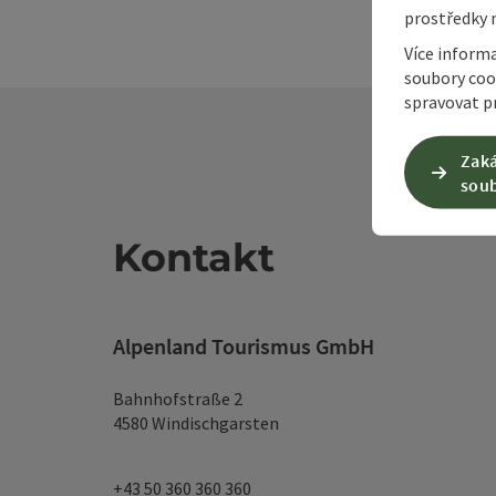
prostředky 
Více inform
soubory coo
spravovat pr
Zaká
soub
Kontakt
Alpenland Tourismus GmbH
Bahnhofstraße 2
4580 Windischgarsten
+43 50 360 360 360