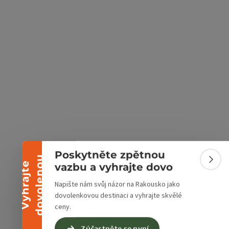
ách Google
v Mapách Apple
Sbalit banner
Poskytněte zpětnou
u
Sbali
V
y
h
r
a
j
t
e
d
o
v
o
l
e
n
o
vazbu a vyhrajte dovo
Napište nám svůj názor na Rakousko jako
dovolenkovou destinaci a vyhrajte skvělé
ceny.
Zúčastněte se nyní