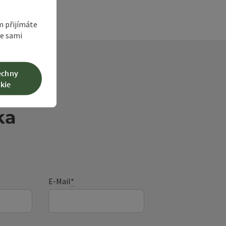
m přijímáte
te sami
echny
kie
ka
E-Mail
*