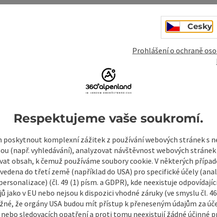
Cesky
Prohlášení o ochraně oso
Respektujeme vaše soukromí.
poskytnout komplexní zážitek z používání webových stránek s
mky
Vytvořit PDF
Vytisknout příspěvek
V okol
tou (např. vyhledávání), analyzovat návštěvnost webových stránek
vat obsah, k čemuž používáme soubory cookie. V některých příp
vedena do třetí země (například do USA) pro specifické účely (anal
ersonalizace) (čl. 49 (1) písm. a GDPR), kde neexistuje odpovídajíc
ů jako v EU nebo nejsou k dispozici vhodné záruky (ve smyslu čl. 4
žné, že orgány USA budou mít přístup k přeneseným údajům za ú
 nebo sledovacích opatření a proti tomu neexistují žádné účinné p