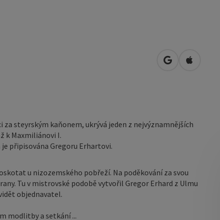
Otevřít v Map
Otevřít 
ci za steyrským kaňonem, ukrývá jeden z nejvýznamnějších
ž k Maxmiliánovi I.
je připisována Gregoru Erhartovi.
ztroskotat u nizozemského pobřeží. Na poděkování za svou
rany. Tu v mistrovské podobě vytvořil Gregor Erhard z Ulmu
vidět objednavatel.
 modlitby a setkání ...