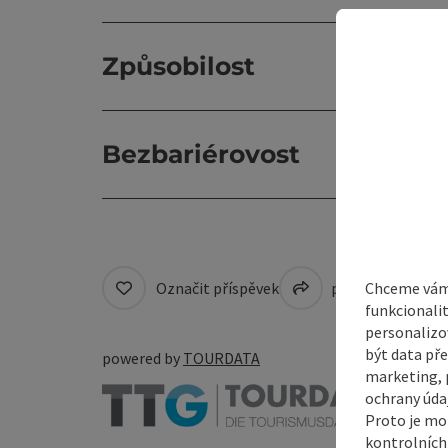
Způsobilost
Bezbariérovost
Chceme vám 
Označit příspěvek
přejít na pozná
funkcionali
personalizo
být data pře
powered by
TOURDATA
marketing, p
ochrany údaj
Proto je mo
kontrolních