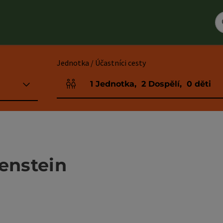
Jednotka / Účastníci cesty
1
Jednotka
,
2
Dospělí
,
0
děti
Počet jednotek a polí pro osoby
enstein