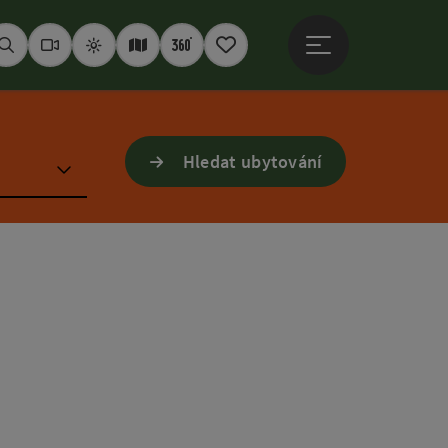
Otevřít hlavní men
Hledat
Webkamery
Počasí
Interaktivní mapa
360° panoramata
Poznámkový blok
Hledat ubytování