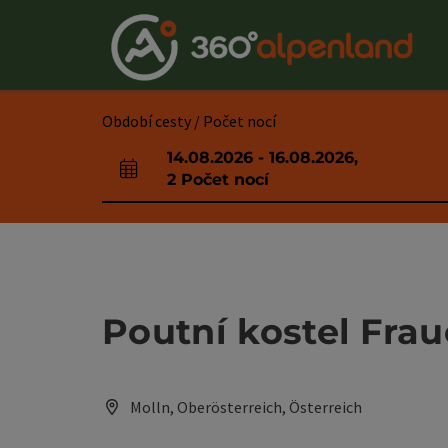
Accesskey
Accesskey
Accesskey
Accesskey
Accesskey
Accesskey
Accesskey
Accesskey
Obsah
Navigace
Začátek stránky
Kontakt
Hledám
Impressum
Pokyny k používání webové stránky
Úvodní strana
[0]
[4]
[3]
[1]
[5]
[7]
[2]
[6]
Období cesty / Počet nocí
14.08.2026
-
16.08.2026
,
Pole příjezdu a odjezdu
2
Počet nocí
Poutní kostel Frau
Molln, Oberösterreich, Österreich