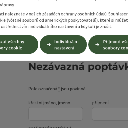
nápravy.
ací naleznete v našich zásadách ochrany osobních údajů. Souhlase
kie (včetně souborů od amerických poskytovatelů), které si může
ostřednictvím individuálního nastavení a kdykoli je zrušit.
zat všechny
Individuální
Přijmout vš
ory cookie
nastavení
soubory coo
Nezávazná poptáv
Pole označená
*
jsou povinná
křestní jméno, jméno
příjmení