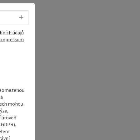
Volba jazyka - Otevřít menu
bních údajů
Impressum
 neomezenou
í
 a
adech mohou
ýza,
í úroveň
6 GDPR).
čelem
rávní