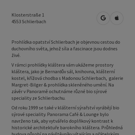
Klosterstraße 1
Otevřít v Map
Otevřít
4553
Schlierbach
Prohlídka opatství Schlierbach je objevnou cestou do
duchovního světa, jehož síla a fascinace jsou dodnes
živé.
V rámci prohlídky kláštera vám ukážeme prostory
kláštera, jako je Bernardův sál, knihovna, klášterní
kostel, křížová chodba s Madonou Schlierbach, galerie
Margret-Bilger & prohlídka skleněného umění. Na
závěr v Panoramě ochutnáme různé bio sýrové
speciality ze Schlierbachu.
Od roku 1999 se také v klášterní sýrařství vyrábějí bio
sýrové speciality. Panorama Café & Lounge bylo
navrženo tak, aby vytvářelo doplňkový kontrast k
historické architektuře barokního kláštera. Průhledná
budova působí na návštěvníky vítajícím a přátelským