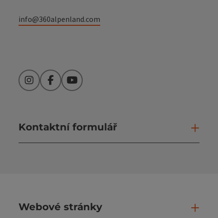
info@360alpenland.com
Instagram
Facebook
YouTube
Kontaktní formulář
Otev
Webové stránky
Web