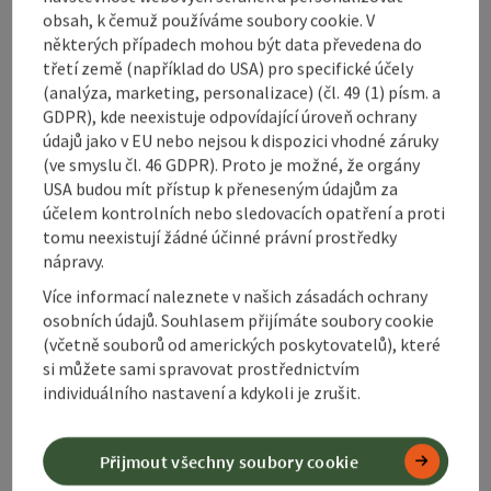
obsah, k čemuž používáme soubory cookie. V
některých případech mohou být data převedena do
Bezbariérovost
třetí země (například do USA) pro specifické účely
(analýza, marketing, personalizace) (čl. 49 (1) písm. a
GDPR), kde neexistuje odpovídající úroveň ochrany
údajů jako v EU nebo nejsou k dispozici vhodné záruky
(ve smyslu čl. 46 GDPR). Proto je možné, že orgány
Označit příspěvek
Vytisknout
USA budou mít přístup k přeneseným údajům za
účelem kontrolních nebo sledovacích opatření a proti
příspěvek
přejít na poznámky
tomu neexistují žádné účinné právní prostředky
nápravy.
V okolí
Vytvořit PDF
Více informací naleznete v našich zásadách ochrany
osobních údajů. Souhlasem přijímáte soubory cookie
(včetně souborů od amerických poskytovatelů), které
powered by
TOURDATA
si můžete sami spravovat prostřednictvím
individuálního nastavení a kdykoli je zrušit.
Přijmout všechny soubory cookie