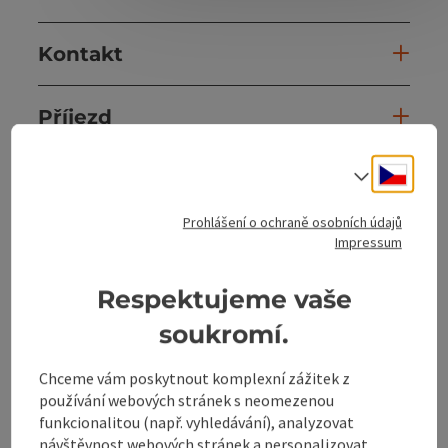
Kontakt
Příjezd
Cesky
Volba j
Jezdit na koni
Prohlášení o ochraně osobních údajů
Druhy sportu
Impressum
Respektujeme vaše
Vybavení
soukromí.
Ceny
Chceme vám poskytnout komplexní zážitek z
používání webových stránek s neomezenou
funkcionalitou (např. vyhledávání), analyzovat
Způsobilost
návštěvnost webových stránek a personalizovat