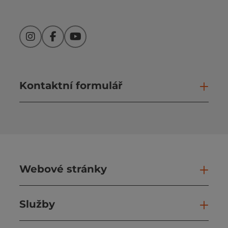
Instagram
Facebook
YouTube
Kontaktní formulář
Otev
Webové stránky
Web
Služby
Slu