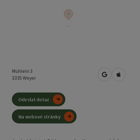
Mühlein 3
Otevřít v Mapá
Otevřít 
3335
Weyer
Odeslat dotaz
Na webové stránky