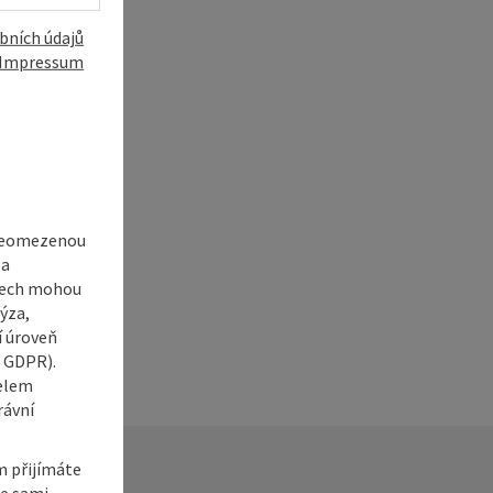
bních údajů
Impressum
í
 neomezenou
 a
adech mohou
ýza,
í úroveň
6 GDPR).
čelem
rávní
m přijímáte
te sami