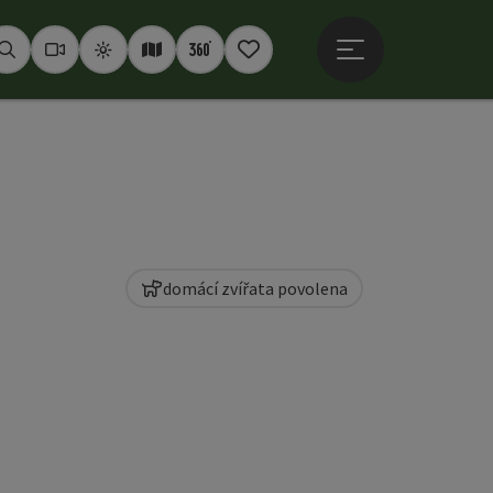
Otevřít hlavní men
Hledat
Webkamery
Počasí
Interaktivní mapa
360° panoramata
Poznámkový blok
domácí zvířata povolena
copyright