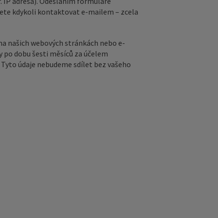
. IP adresa). Odesláním formuláře
ete kdykoli kontaktovat e‑mailem – zcela
na našich webových stránkách nebo e-
y po dobu šesti měsíců za účelem
ů. Tyto údaje nebudeme sdílet bez vašeho