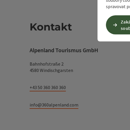
spravovat pr
Zaká
Kontakt
soub
Alpenland Tourismus GmbH
Bahnhofstraße 2
4580 Windischgarsten
+43 50 360 360 360
info@360alpenland.com