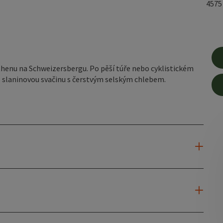
457
thenu na Schweizersbergu. Po pěší túře nebo cyklistickém
 slaninovou svačinu s čerstvým selským chlebem.