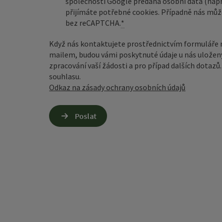
společnosti Google předána osobní data (např
přijímáte potřebné cookies. Případně nás můž
bez reCAPTCHA.
*
Když nás kontaktujete prostřednictvím formuláře 
mailem, budou vámi poskytnuté údaje u nás uložen
zpracování vaší žádosti a pro případ dalších dotaz
souhlasu.
Odkaz na zásady ochrany osobních údajů
Poslat