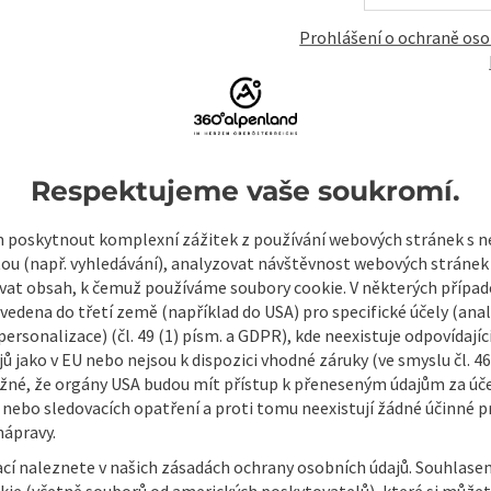
Prohlášení o ochraně oso
mky
Vytvořit PDF
Vytisknout příspěvek
V okol
Respektujeme vaše soukromí.
poskytnout komplexní zážitek z používání webových stránek s
tou (např. vyhledávání), analyzovat návštěvnost webových stránek
vat obsah, k čemuž používáme soubory cookie. V některých příp
vedena do třetí země (například do USA) pro specifické účely (anal
ersonalizace) (čl. 49 (1) písm. a GDPR), kde neexistuje odpovídajíc
ů jako v EU nebo nejsou k dispozici vhodné záruky (ve smyslu čl. 4
žné, že orgány USA budou mít přístup k přeneseným údajům za ú
 nebo sledovacích opatření a proti tomu neexistují žádné účinné p
nápravy.
ací naleznete v našich zásadách ochrany osobních údajů. Souhlase
kie (včetně souborů od amerických poskytovatelů), které si může