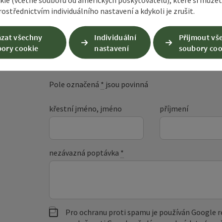
ostřednictvím individuálního nastavení a kdykoli je zrušit.
zat všechny
Individuální
Přijmout vš
Nezávazná poptáv
ory cookie
nastavení
soubory coo
Pole označená
*
jsou povinná
křestní jméno, jméno
příjmení
nezávazná poptávka
*
Pro ochranu proti spamu je používán Google