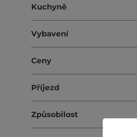
Kuchyně
Vybavení
Ceny
Příjezd
Způsobilost