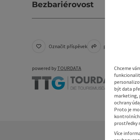
Bezbariérovost
Označit příspěvek
přejít na pozná
Chceme vám 
powered by
TOURDATA
funkcionali
personalizo
být data pře
marketing, p
ochrany údaj
Proto je mo
kontrolních
prostředky 
Více inform
soubory coo