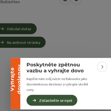
Otevřít v Mapách Google
Otevřít v Mapách A
5
Roßleithen
Odeslat dotaz
Na webové stránky
Sbalit banner
Poskytněte zpětnou
u
Sbali
V
y
h
r
a
j
t
e
d
o
v
o
l
e
n
o
vazbu a vyhrajte dovo
Napište nám svůj názor na Rakousko jako
dovolenkovou destinaci a vyhrajte skvělé
ceny.
Zúčastněte se nyní