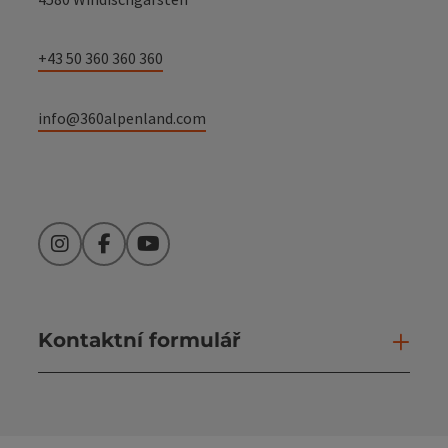
+43 50 360 360 360
info@360alpenland.com
Instagram
Facebook
YouTube
Kontaktní formulář
Otev