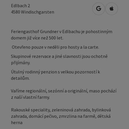
Edlbach 2
Otevřít v Map
Otevřít
4580
Windischgarsten
Feriengasthof Grundner v Edlbachu je pohostinným
domem již více než 500 let.
Otevřeno pouze v neděli pro hosty a la carte.
Skupinové rezervace a jiné slavnosti jsou ochotně
přijímány.
Útulný rodinný penzion s velkou pozorností k
detailům.
Vaříme regionální, sezónní a originální, maso pochází
z naší vlastní farmy.
Rakouské speciality, zeleninová zahrada, bylinková
zahrada, domácí pečivo, zmrzlina na farmě, dětská
herna